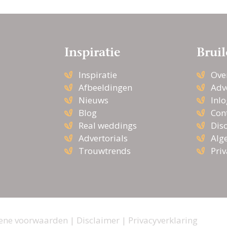
Inspiratie
Bruil
Inspiratie
Ove
Afbeeldingen
Adv
Nieuws
Inl
Blog
Con
Real weddings
Dis
Advertorials
Alg
Trouwtrends
Pri
ene voorwaarden
|
Disclaimer
|
Privacyverklaring