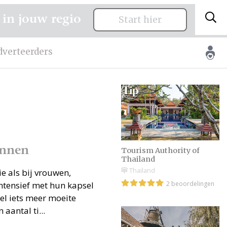
 in jouw regio
Start hier
dverteerders
annen
Tourism Authority of
Thailand
Thailand
e als bij vrouwen,
ntensief met hun kapsel
2 beoordelingen
el iets meer moeite
 aantal ti...