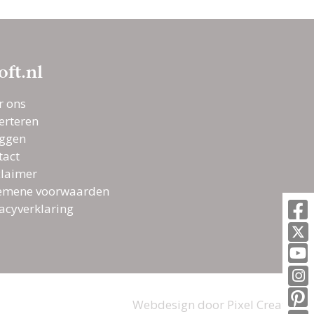
oft.nl
r ons
erteren
oggen
tact
claimer
emene voorwaarden
vacyverklaring
Webdesign door
Pixel Creation