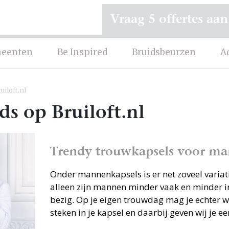
Vraag 5 offertes aan
eenten
Be Inspired
Bruidsbeurzen
A
iloft.nl
s op Bruiloft.nl
Trendy trouwkapsels voor m
Onder mannenkapsels is er net zoveel variati
alleen zijn mannen minder vaak en minder i
bezig. Op je eigen trouwdag mag je echter w
steken in je kapsel en daarbij geven wij je een