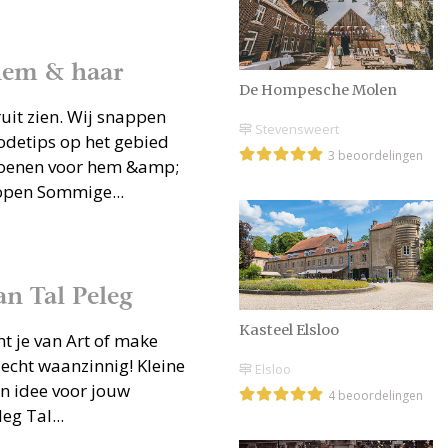
hem & haar
De Hompesche Molen
ruit zien. Wij snappen
Stevensweert
odetips op het gebied
3 beoordelingen
choenen voor hem &amp;
open Sommige...
n Tal Peleg
Kasteel Elsloo
ht je van Art of make
 echt waanzinnig! Kleine
Elsloo
n idee voor jouw
4 beoordelingen
eg Tal...