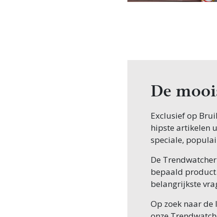
De moois
Exclusief op Brui
hipste artikelen 
speciale, populai
De Trendwatcher g
bepaald product.
belangrijkste vr
Op zoek naar de l
onze Trendwatche