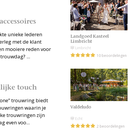
ccessoires
kte unieke lederen
Landgoed Kasteel
erleg met de klant
Limbricht
Limbricht
 een mooiere reden voor
10 beoordelingen
 trouwdag? ...
ijke touch
one” trouwring biedt
rouwringen waarin je
Valdeludo
jke trouwringen zijn
Echt
g even voo...
2 beoordelingen