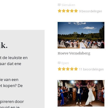
Slenaken
9 beoordelingen
k.
Hoeve Vernelsberg
t de leukste en
Epen
naar dat ene
11 beoordelingen
ie van een
et kopen? De
.
spireren door
ruid en je