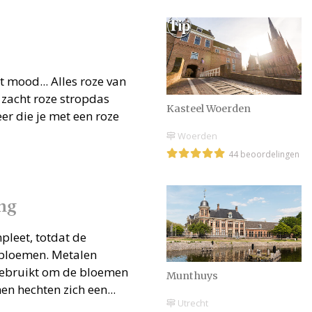
et mood... Alles roze van
 zacht roze stropdas
Kasteel Woerden
eer die je met een roze
Woerden
44 beoordelingen
ng
pleet, totdat de
e bloemen. Metalen
 gebruikt om de bloemen
Munthuys
n hechten zich een...
Utrecht