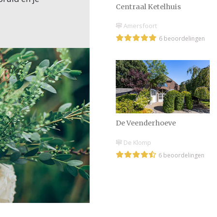
Centraal Ketelhuis
Amersfoort
6 beoordelingen
De Veenderhoeve
De Klomp
6 beoordelingen