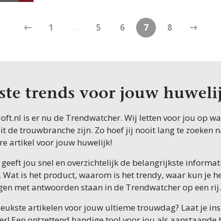
1
...
5
6
7
8
te trends voor jouw huwelij
loft.nl is er nu de Trendwatcher. Wij letten voor jou op wa
uit de trouwbranche zijn. Zo hoef jij nooit lang te zoeken 
re artikel voor jouw huwelijk!
eeft jou snel en overzichtelijk de belangrijkste informat
 Wat is het product, waarom is het trendy, waar kun je h
agen met antwoorden staan in de Trendwatcher op een rij
eukste artikelen voor jouw ultieme trouwdag? Laat je in
r! Een ontzettend handige tool voor jou als aanstaande b