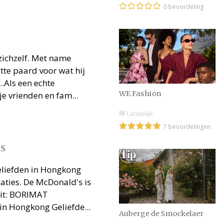
0 beoordeling
zichzelf. Met name
tte paard voor wat hij
..Als een echte
WE Fashion
e vrienden en fam...
Landelijk
7 beoordelingen
s
eliefden in Hongkong
caties. De McDonald's is
dit: BORIMAT
n Hongkong Geliefde...
Auberge de Smockelaer