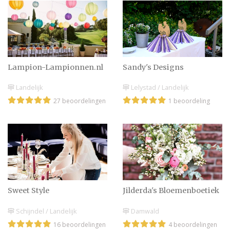
Lampion-Lampionnen.nl
Sandy's Designs
Landelijk
Lelystad / Landelijk
27 beoordelingen
1 beoordeling
Sweet Style
Jilderda's Bloemenboetiek
Schijndel / Landelijk
Damwald
16 beoordelingen
4 beoordelingen