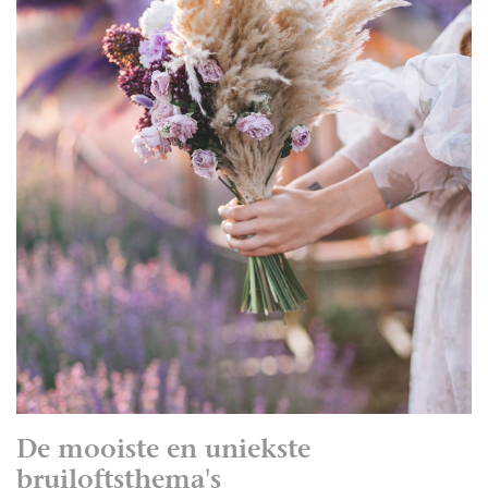
De mooiste en uniekste
bruiloftsthema's