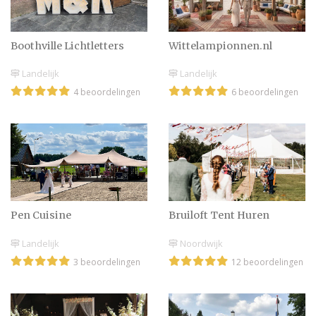
Boothville Lichtletters
Wittelampionnen.nl
Landelijk
Landelijk
4 beoordelingen
6 beoordelingen
Pen Cuisine
Bruiloft Tent Huren
Landelijk
Noordwijk
3 beoordelingen
12 beoordelingen