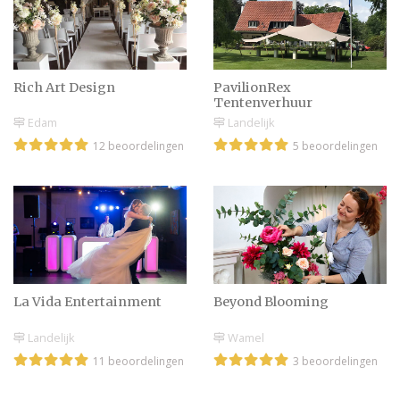
Rich Art Design
PavilionRex
Tentenverhuur
Edam
Landelijk
12 beoordelingen
5 beoordelingen
La Vida Entertainment
Beyond Blooming
Landelijk
Wamel
11 beoordelingen
3 beoordelingen