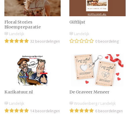
Floral Stories
Giftlijst
Bloempreparatie
Landelijk
Landelijk
32 beoordelingen
0 beoordeling
Karikatuur.nl
De Graveer Meneer
Landelijk
Woudenberg / Landelijk
14 beoordelingen
6 beoordelingen