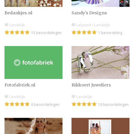
Bedankjes.nl
Sandy's Designs
Landelijk
Lelystad / Landelijk
15 beoordelingen
1 beoordeling
Fotofabriek.nl
Rikkoert Juweliers
Landelijk
Landelijk
6 beoordelingen
18 beoordelingen