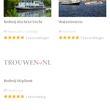
Rederij Stichtse Vecht
Waterfeesten
Maarssen / Landelijk
Kerkdriel
3 beoordelingen
5 beoordelingen
Rederij Stiphout
Maastricht
1 beoordeling