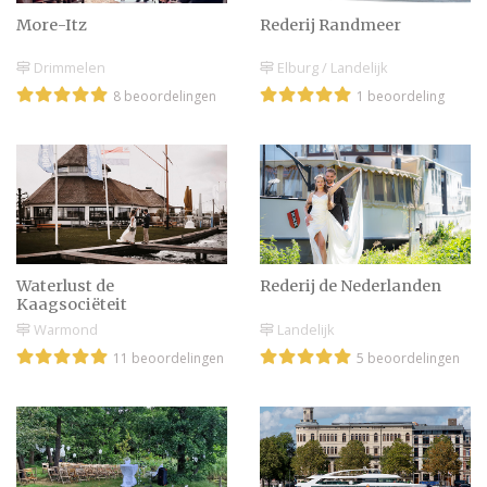
More-Itz
Rederij Randmeer
Drimmelen
Elburg / Landelijk
8 beoordelingen
1 beoordeling
Waterlust de
Rederij de Nederlanden
Kaagsociëteit
Warmond
Landelijk
11 beoordelingen
5 beoordelingen