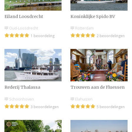
Eiland Loosdrecht
Koninklijke Spido BV
Oud-Loosdrecht
Rotterdam
1 beoordeling
2 beoordelingen
Rederij Thalassa
Trouwen aan de Fluessen
Schoonhoven
Elahuizen
3 beoordelingen
5 beoordelingen