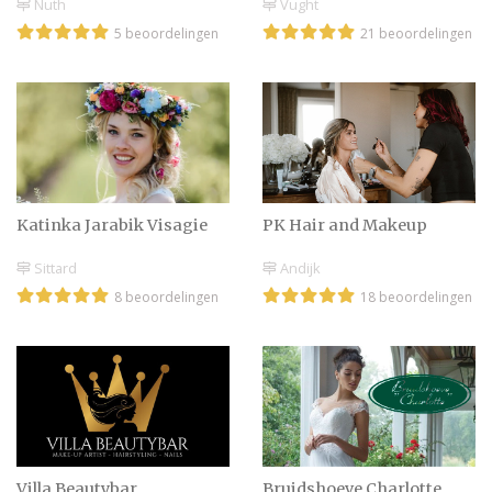
Nuth
Vught
5 beoordelingen
21 beoordelingen
Katinka Jarabik Visagie
PK Hair and Makeup
Sittard
Andijk
8 beoordelingen
18 beoordelingen
Villa Beautybar
Bruidshoeve Charlotte