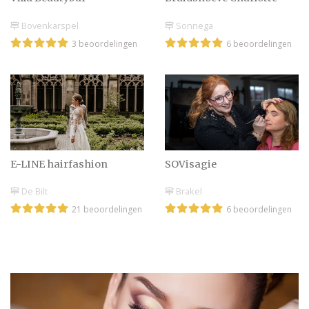
Bovenkarspel
Sonnega
3 beoordelingen
6 beoordelingen
E-LINE hairfashion
SOVisagie
De Bilt
Brakel
21 beoordelingen
6 beoordelingen