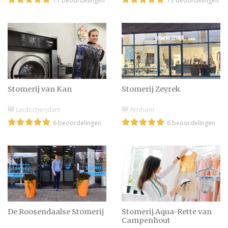
11 beoordelingen
73 beoordelingen
Stomerij van Kan
Stomerij Zeyrek
Leidschendam
Arnhem
6 beoordelingen
6 beoordelingen
De Roosendaalse Stomerij
Stomerij Aqua-Rette van
Campenhout