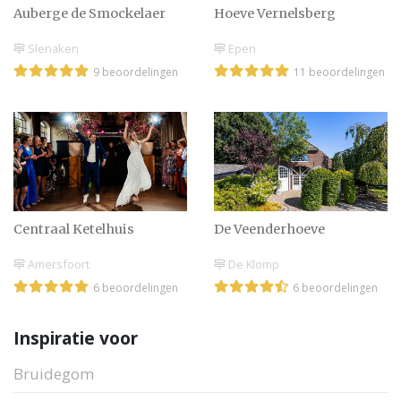
Auberge de Smockelaer
Hoeve Vernelsberg
Slenaken
Epen
9 beoordelingen
11 beoordelingen
Centraal Ketelhuis
De Veenderhoeve
Amersfoort
De Klomp
6 beoordelingen
6 beoordelingen
Inspiratie voor
Bruidegom