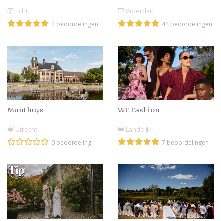
Echt
Woerden
2 beoordelingen
44 beoordelingen
Munthuys
WE Fashion
Utrecht
Landelijk
0 beoordeling
7 beoordelingen