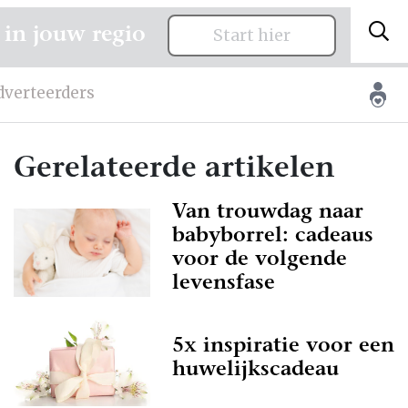
 in jouw regio
Start hier
dverteerders
Gerelateerde artikelen
Van trouwdag naar
babyborrel: cadeaus
voor de volgende
levensfase
5x inspiratie voor een
huwelijkscadeau