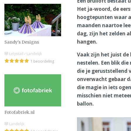
Een bruiloft bestaat 
Het ja-woord, de eerst
hoogtepunten waar all
maanden naartoe leeft
dag, zijn het zelden 
hangen.
Sandy's Designs
Lelystad / Landelijk
Vaak zijn het juist de 
1 beoordeling
nestelen. Een blik di
die je geruststellen
onverwacht gebaar da
die magie in iets ogen
misschien niet metee
ballon.
Fotofabriek.nl
Landelijk