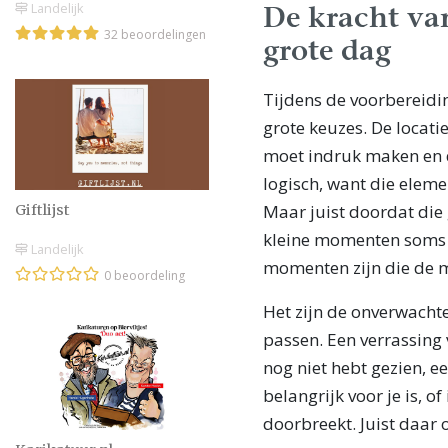
Landelijk
De kracht va
32 beoordelingen
grote dag
Tijdens de voorbereidin
grote keuzes. De locati
moet indruk maken en d
logisch, want die elem
Maar juist doordat die 
Giftlijst
kleine momenten soms na
Landelijk
momenten zijn die de 
0 beoordeling
Het zijn de onverwacht
passen. Een verrassing
nog niet hebt gezien, e
belangrijk voor je is, o
doorbreekt. Juist daar 