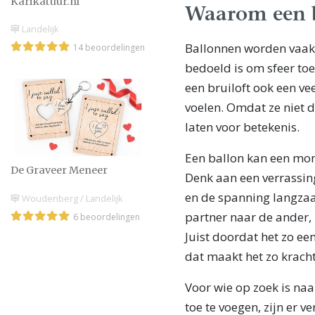
Karikatuur.nl
Waarom een b
Landelijk
Ballonnen worden vaak ge
14 beoordelingen
bedoeld is om sfeer toe
een bruiloft ook een ve
voelen. Omdat ze niet 
laten voor betekenis.
Een ballon kan een mo
De Graveer Meneer
Denk aan een verrassin
en de spanning langzaa
Woudenberg / Landelijk
partner naar de ander,
6 beoordelingen
Juist doordat het zo e
dat maakt het zo kracht
Voor wie op zoek is naa
toe te voegen, zijn er 