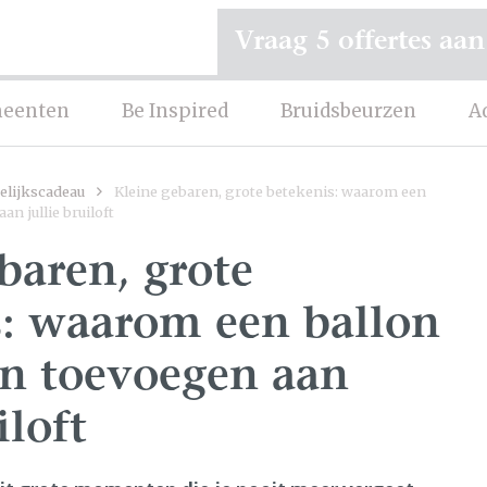
Vraag 5 offertes aan
eenten
Be Inspired
Bruidsbeurzen
A
lijkscadeau
Kleine gebaren, grote betekenis: waarom een
an jullie bruiloft
baren, grote
s: waarom een ballon
an toevoegen aan
iloft