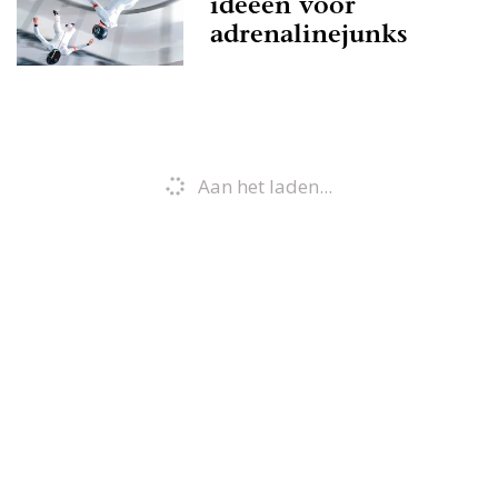
ideeën voor
adrenalinejunks
Aan het laden...