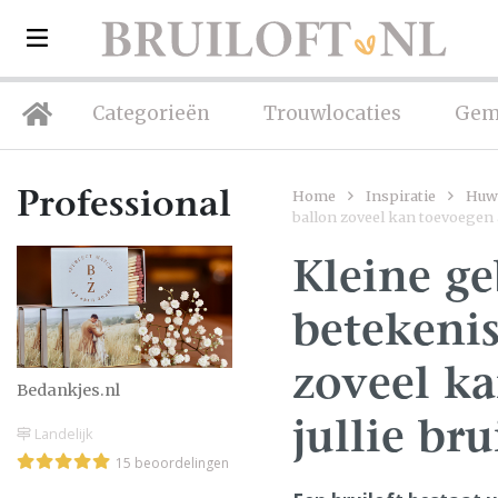
Categorieën
Trouwlocaties
Gem
Home
Inspiratie
Huwe
Professionals
ballon zoveel kan toevoegen a
Kleine ge
betekeni
zoveel k
Bedankjes.nl
jullie bru
Landelijk
15 beoordelingen