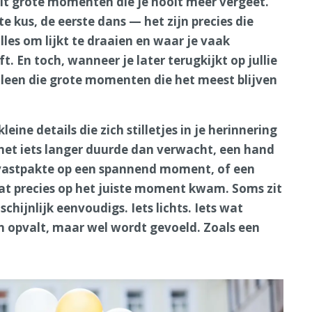
uit grote momenten die je nooit meer vergeet.
e kus, de eerste dans — het zijn precies die
es om lijkt te draaien en waar je vaak
. En toch, wanneer je later terugkijkt op jullie
alleen die grote momenten die het meest blijven
kleine details die zich stilletjes in je herinnering
e net iets langer duurde dan verwacht, een hand
d vastpakte op een spannend moment, of een
t precies op het juiste moment kwam. Soms zit
schijnlijk eenvoudigs. Iets lichts. Iets wat
n opvalt, maar wel wordt gevoeld. Zoals een