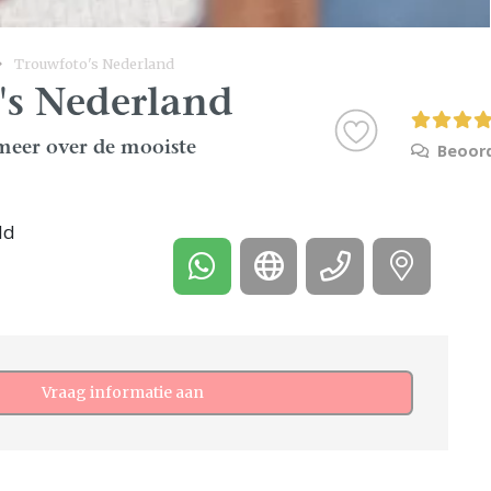
Trouwfoto's Nederland
's Nederland
g meer over de mooiste
Beoord
ld
Vraag informatie aan