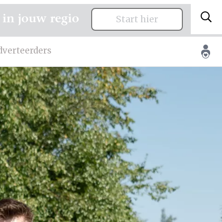
 in jouw regio
Start hier
dverteerders