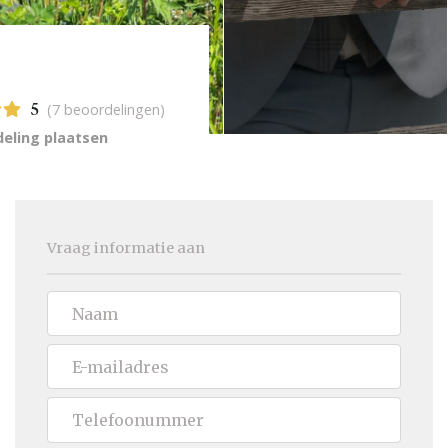
(7 beoordelingen)
5
eling plaatsen
Vraag informatie aan