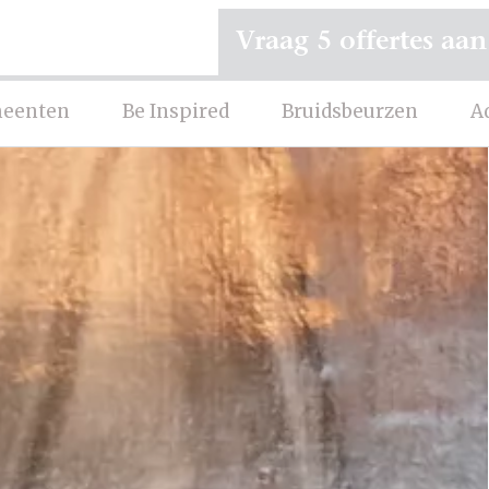
Vraag 5 offertes aan
eenten
Be Inspired
Bruidsbeurzen
A