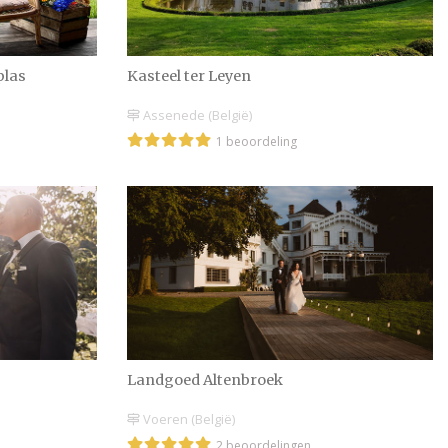
plas
Kasteel ter Leyen
Assenede (België)
1 beoordeling
Landgoed Altenbroek
Voeren (België)
2 beoordelingen