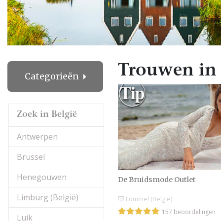
Trouwen in B
Categorieën
Zoek in België
Antwerpen
Brussel
Henegouwen
De Bruidsmode Outlet
Limburg (België)
Lommel (België)
157 beoordelingen
Luik