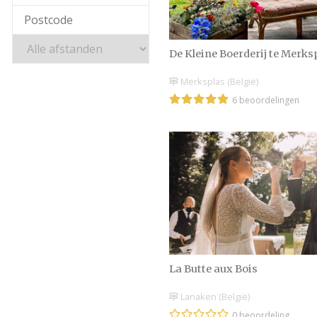
De Kleine Boerderij te Merks
Merksplas (België)
6 beoordelingen
La Butte aux Bois
Lanaken (België)
0 beoordeling