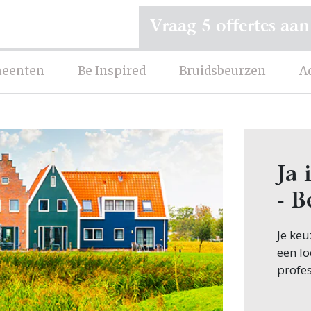
Vraag 5 offertes aan
eenten
Be Inspired
Bruidsbeurzen
A
Ja 
- B
Je keu
een lo
profes