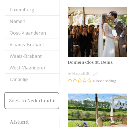
Luxemburg
Namen
Oost-Vlaanderen
Vlaams-Brabant
Waals-Brabant
Domein Clos St. Denis
West-Vlaanderen
Hasselt (België)
Landelijk
0 beoordeling
Zoek in Nederland
Afstand