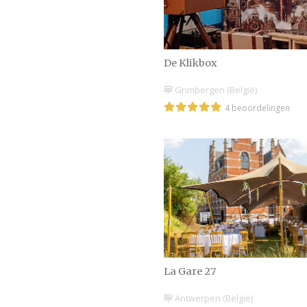
De Klikbox
Grimbergen (België)
4 beoordelingen
La Gare 27
Antwerpen (België)