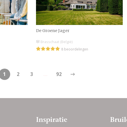
De Groene Jager
Brasschaat (België)
8 beoordelingen
1
2
3
...
92
Inspiratie
Bruil