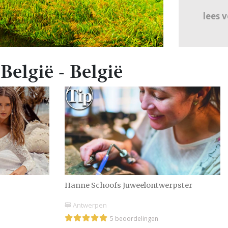
lees 
elgië - België
Hanne Schoofs Juweelontwerpster
Antwerpen
5 beoordelingen