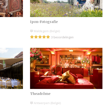
Ipon-Fotografie
Maldegem (België)
3 beoordelingen
Theadrôme
Antwerpen (België)