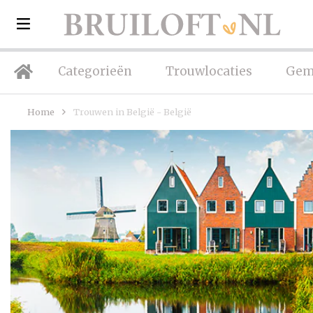
Categorieën
Trouwlocaties
Gem
Home
Trouwen in België - België