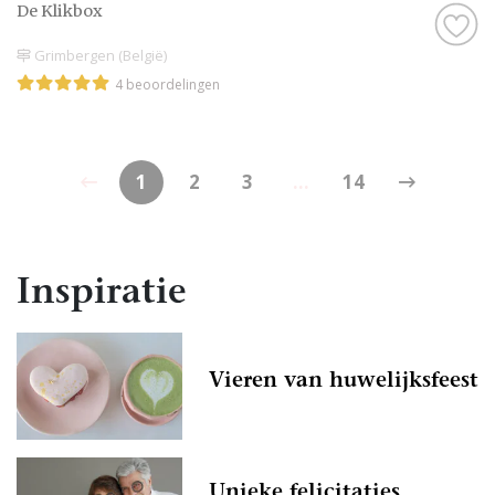
De Klikbox
Grimbergen (België)
4 beoordelingen
1
2
3
...
14
Inspiratie
Vieren van huwelijksfeest
Unieke felicitaties