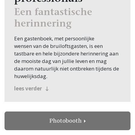
Een fantastische
herinnering
Een gastenboek, met persoonlijke
wensen van de bruiloftsgasten, is een
tastbare en hele bijzondere herinnering aan
de mooiste dag van jullie leven en mag
daarom natuurlijk niet ontbreken tijdens de
huwelijksdag.
Heel lang was een gastenboek niet veel meer
lees verder
dan een eenvoudig receptieboek waarin alle
aanwezigen alleen hun naam of
handtekening konden zetten.
Bijzondere gastenboeken
Photobooth
Gelukkig zijn er tegenwoordig vele