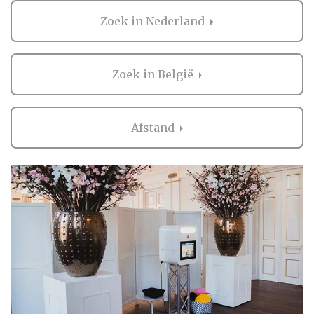
verschillende- en bijzondere soorten
gastenboeken te verkrijgen die een
Zoek in Nederland
persoonlijke herinnering vormen aan jullie
bruiloft. Van eenvoudig tot super creatief,
voor ieder bruidspaar is een passend
Zoek in België
gastenboek te vinden.
Een foto zegt meer
Afstand
Een simpel, maar heel leuk idee is om bij
binnenkomst van de gasten van iedereen een
foto te laten maken en deze foto's aan het
einde van de avond alweer terug te zien in
de photobooth.
De ceremoniemeester zorgt ervoor dat dat
alle gasten hun foto van een naam of
handtekening voorzien en voilà .... een
bijzonder en persoonlijk gastenboek ligt
voor jullie klaar!