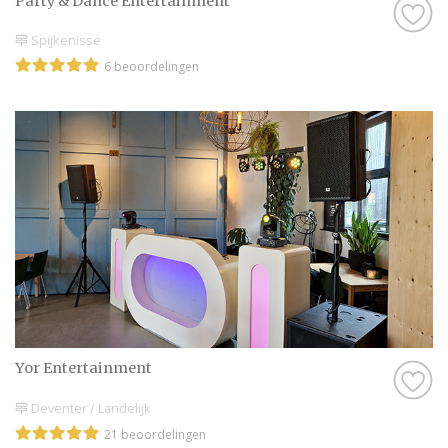
Party & Dance Entert​​ain​ment
Spijkenisse
6 beoordelingen
Yor Entertainment
Deventer / Landelijk
21 beoordelingen