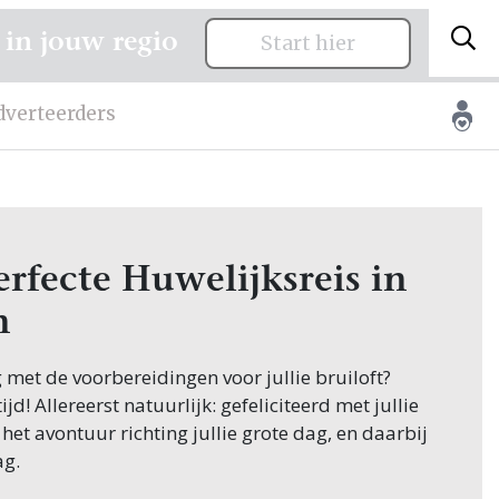
 in jouw regio
Start hier
dverteerders
rfecte Huwelijksreis in
n
g met de voorbereidingen voor jullie bruiloft?
jd! Allereerst natuurlijk: gefeliciteerd met jullie
 het avontuur richting jullie grote dag, en daarbij
ag.
appen in de planning is het vinden van de juiste