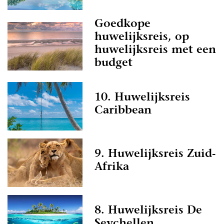
uiloft een droomdag
t alles om het realiseren van jullie droombruiloft.
Goedkope
t naar praktische tips, creatieve ideeën of de
huwelijksreis, op
in Groningen, wij staan voor je klaar. Neem je
huwelijksreis met een
e artikelen en laat je inspireren. Het organiseren
budget
 intensief zijn, maar ook heel erg mooi. Geniet
k gebruik van de informatie die wij al hebben
10. Huwelijksreis
zelf eenvoudiger te maken! De professionals op
 alles aan om jullie een onvergetelijke dag te
Caribbean
el plezier met het plannen van deze bijzondere
9. Huwelijksreis Zuid-
weldige tijd van en geniet van elk moment!
Afrika
8. Huwelijksreis De
Seychellen