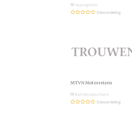
Appingedam
0 beoordeling
MTVN Motorreizen
Bad Nieuweschans
0 beoordeling