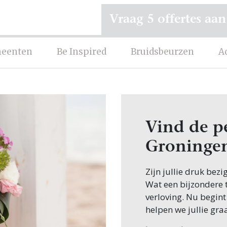
Vraag 5 offertes aan
eenten
Be Inspired
Bruidsbeurzen
A
Vind de pe
Groninge
Zijn jullie druk bezi
Wat een bijzondere ti
verloving. Nu begint
helpen we jullie gra
Een van de eerste st