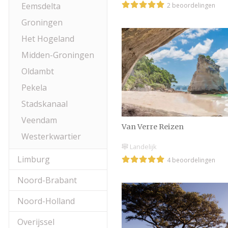
Eemsdelta
2 beoordelingen
Groningen
Het Hogeland
Midden-Groningen
Oldambt
Pekela
Stadskanaal
Veendam
Van Verre Reizen
Westerkwartier
Landelijk
Limburg
4 beoordelingen
Noord-Brabant
Noord-Holland
Overijssel