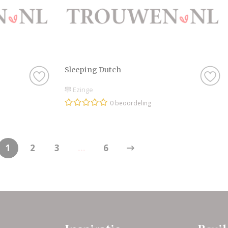
Sleeping Dutch
Ezinge
0 beoordeling
1
2
3
...
6