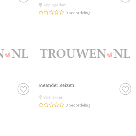
Appingedam
0 beoordeling
Meander Reizen
Boerakker
0 beoordeling