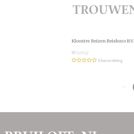
Klooster Reizen Reisburo B.V.
Delfzijl
0 beoordeling