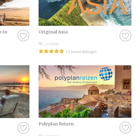
Maak van jullie br
Bij Bruiloft.nl draai
Of je nu op zoek ben
beste Huwelijksreis 
 In
Original Asia
tijd, blader door onz
van een bruiloft kan
Landelijk
van deze tijd en maa
12 beoordelingen
verzameld om het je
onze website doen er
bezorgen.
Wij wensen jullie ve
dag. Maak er een ge
Polyplan Reizen
Landelijk