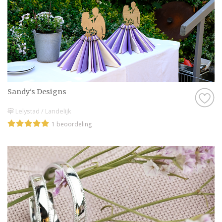
onze website doen er alles aan om jullie een
onvergetelijke dag te bezorgen.
Wij wensen jullie veel plezier met het
plannen van deze bijzondere dag. Maak er
een geweldige tijd van en geniet van elk
moment!
Sandy's Designs
Lelystad / Landelijk
1 beoordeling