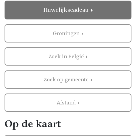
geeft rust in een drukke periode!
Huwelijkscadeau
Wat anderen zeggen over
Huwelijkscadeau in Groningen
Groningen
Het regelen van een bruiloft is niet niks, en
het is logisch dat je graag wilt weten wat
anderen vinden. Daarom biedt Bruiloft.nl je
Zoek in België
de mogelijkheid om beoordelingen te lezen
van bruidsparen die al ervaring hebben met
de professionals in Groningen.
Zoek op gemeente
Deze ervaringen zijn waardevol, omdat ze je
een eerlijk beeld geven van wat je kunt
Afstand
verwachten. Als er nog geen beoordelingen
zijn, kan dat ook een kans zijn. Misschien
mogen jullie wel de eerste zijn die een review
Op de kaart
achterlaat! Zo help je niet alleen andere
bruidsparen, maar creëer je ook een