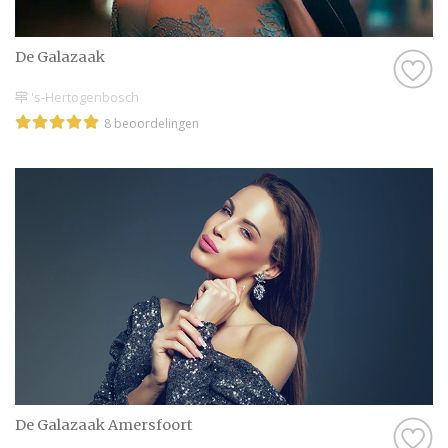
De Galazaak
's-Hertogenbosch
8 beoordelingen
De Galazaak Amersfoort