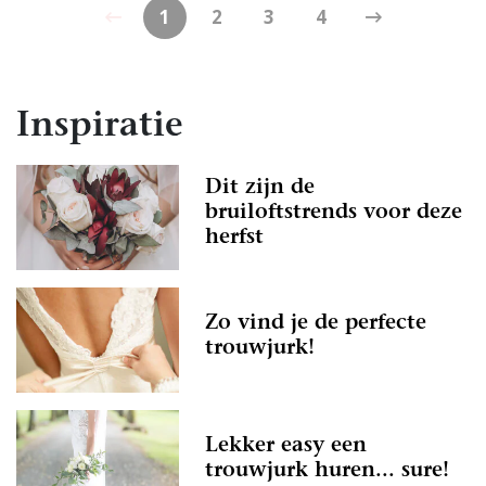
1
2
3
4
Inspiratie
Dit zijn de
bruiloftstrends voor deze
herfst
Zo vind je de perfecte
trouwjurk!
Lekker easy een
trouwjurk huren... sure!