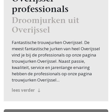
professionals
Droomjurken uit
Overijssel
Fantastische trouwjurken Overijssel. De
meest fantastische jurken van heel Overijssel
vind je bij de professionals op onze pagina
trouwjurken Overijssel. Naast passie,
kwaliteit, service en jarenlange ervaring
hebben de professionals op onze pagina
trouwjurken Overijssel...
uiteraard de mooiste jurken voor elk budget
lees verder
klaarliggen. Voor een gezellige, spannende
en soms ontroerende dag ben je aan het
juiste adres bij één van de professionals van