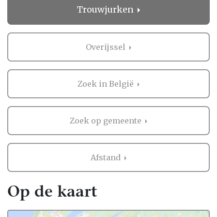
onze pagina trouwjurken Overijssel. Laat je
Trouwjurken
ook verrassen en behandelen als een VIP en
kies voor de hulp van één van de
professionals van onze pagina trouwjurken
Overijssel
Overijssel.
Een bijzondere dag shoppen
Zoek in België
Shoppen is altijd leuk, maar je zult nog nooit
zo’n belangrijke shopopdracht hebben
gehad; jouw jurk. De jurk is misschien wel
Zoek op gemeente
het belangrijkste item op de hele bruiloft.
Veel mensen zullen ernaar kijken en er foto’s
van nemen. De jurk zorgt ervoor dat jij in het
Afstand
middelpunt van belangstelling staat. Het is
dan ook niet zo gek dat er een bepaalde
dosis specialistische kennis en persoonlijke
Op de kaart
aandacht nodig is om tot een
prachtresultaat te komen. Een jurk die