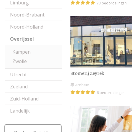
Limburg
73 beoordelingen
Noord-Brabant
Noord-Holland
Overijssel
Kampen
Zwolle
Stomerij Zeyrek
Utrecht
Arnhem
Zeeland
6 beoordelingen
Zuid-Holland
Landelijk