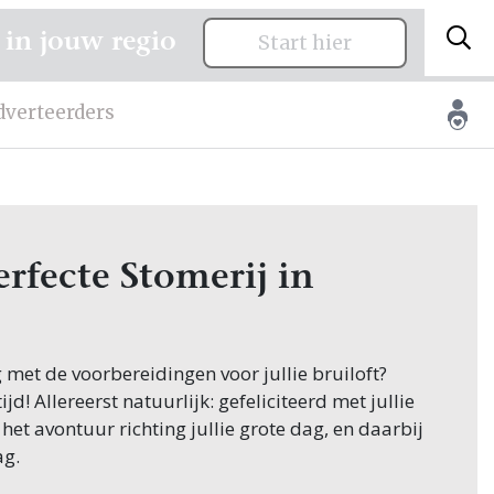
 in jouw regio
Start hier
dverteerders
rfecte Stomerij in
g met de voorbereidingen voor jullie bruiloft?
jd! Allereerst natuurlijk: gefeliciteerd met jullie
 het avontuur richting jullie grote dag, en daarbij
ag.
appen in de planning is het vinden van de juiste