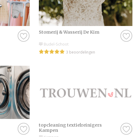
Maak van jullie br
Bij Bruiloft.nl draai
Of je nu op zoek ben
beste Stomerij in Ove
Stomerij & Wasserij De Kim
blader door onze art
een bruiloft kan int
Budel-Schoot
deze tijd en maak ge
3 beoordelingen
verzameld om het je
onze website doen er
bezorgen.
Wij wensen jullie ve
dag. Maak er een ge
topcleaning textielreinigers
Kampen