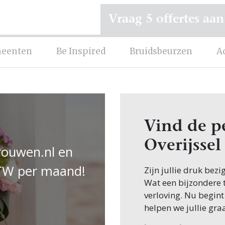
Vraag 5 offertes aan
eenten
Be Inspired
Bruidsbeurzen
A
Vind de pe
Overijssel
rouwen.nl en
 BTW per maand!
Zijn jullie druk bezi
Wat een bijzondere ti
verloving. Nu begint
helpen we jullie gra
Een van de eerste st