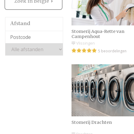
Zoek in België
Afstand
Stomerij Aqua-Rette van
Campenhout
Vlissingen
5 beoordelingen
Stomerij Drachten