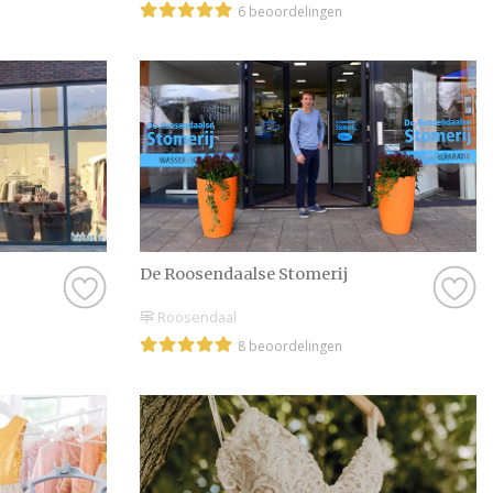
6 beoordelingen
dat ook een kans zij
een review achterlaa
maar creëer je ook e
ervaring.
Tips voor het kieze
Voordat je een defin
wat er allemaal mogel
vol tips en prachtige
van de opties en he
De Roosendaalse Stomerij
Een kennismakingsge
Roosendaal
zien of er een klik i
8 beoordelingen
persoonlijke connecti
alles perfect verloop
probleem, er zijn ge
is er altijd wel een p