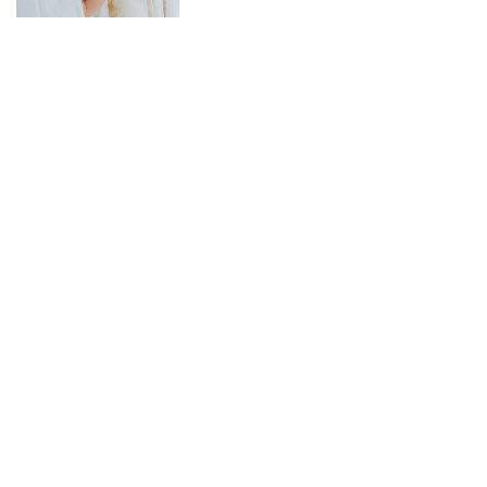
n. Misschien mogen jullie wel de eerste zijn die
t! Zo help je niet alleen andere bruidsparen,
en blijvende herinnering aan jullie eigen
n van Stomerij in Overijssel
itieve keuze maakt, is het belangrijk om te weten
ijk is. Op Bruiloft.nl vind je inspiratieartikelen
 foto’s. Deze artikelen geven je een goed beeld
lpen je om een weloverwogen keuze te maken.
sprek is vaak een goede eerste stap. Zo kun je
s met de professional in Overijssel. Die
e is belangrijk, want jullie willen natuurlijk dat
t op jullie grote dag. Klikt het niet? Geen
noeg andere opties in Overijssel en omgeving. Zo
rofessional die precies bij jullie past.