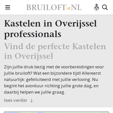
Kastelen in Overijssel
professionals
Vind de perfecte Kastelen
in Overijssel
Zijn jullie druk bezig met de voorbereidingen voor
jullie bruiloft? Wat een bijzondere tijd! Allereerst
natuurlijk: gefeliciteerd met jullie verloving. Nu
begint het avontuur richting jullie grote dag, en
daarbij helpen we jullie graag.
Een van de eerste stappen in de planning is het
lees verder
vinden van de juiste Kastelen, en daarvoor ben je bij
Bruiloft.nl aan het juiste adres. Of je nu in Overijssel