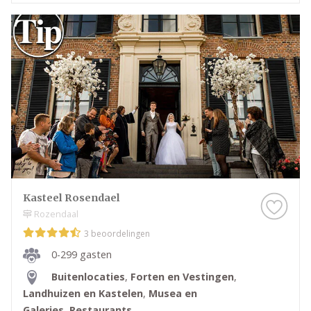
Kasteel Rosendael
Rozendaal
3 beoordelingen
0-299 gasten
Buitenlocaties
,
Forten en Vestingen
,
Landhuizen en Kastelen
,
Musea en
Galeries
,
Restaurants