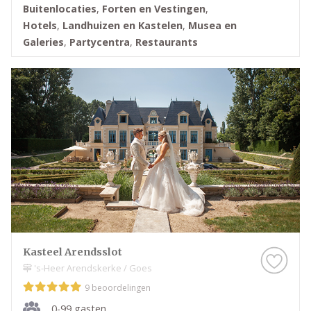
Buitenlocaties
,
Forten en Vestingen
,
Hotels
,
Landhuizen en Kastelen
,
Musea en
Galeries
,
Partycentra
,
Restaurants
Kasteel Arendsslot
's-Heer Arendskerke / Goes
9 beoordelingen
0-99 gasten