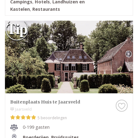
Campings
,
Hotels
,
Landhuizen en
Kastelen
,
Restaurants
Buitenplaats Huis te Jaarsveld
Jaarsveld
5 beoordelingen
0-199 gasten
Boerderijen
,
Bruidssuites
,