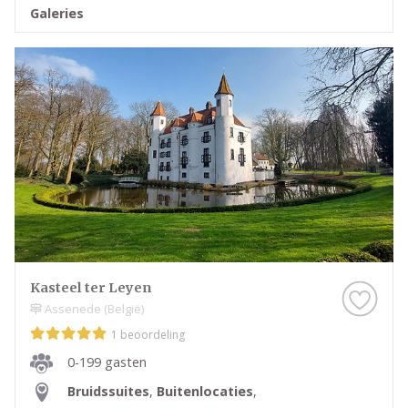
Galeries
Kasteel ter Leyen
Assenede (België)
1 beoordeling
0-199 gasten
Bruidssuites
,
Buitenlocaties
,