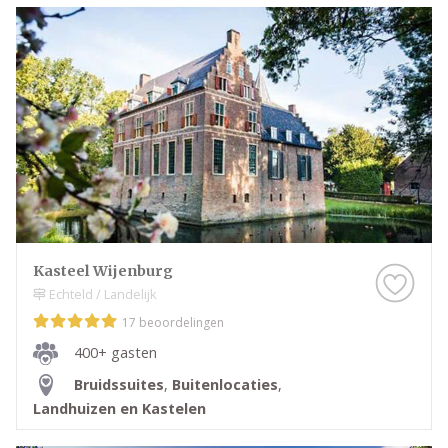
jullie een onvergetelijke dag te bezorgen.
Wij wensen jullie veel plezier met het plannen van
deze bijzondere dag. Maak er een geweldige tijd van
en geniet van elk moment!
Kasteel Wijenburg
Echteld / Landelijk
17 beoordelingen
400+ gasten
Bruidssuites
,
Buitenlocaties
,
Landhuizen en Kastelen