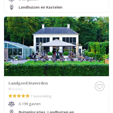
Landhuizen en Kastelen
Landgoed Staverden
Ermelo
1 beoordeling
0-199 gasten
Buitenlocaties
,
Landhuizen en