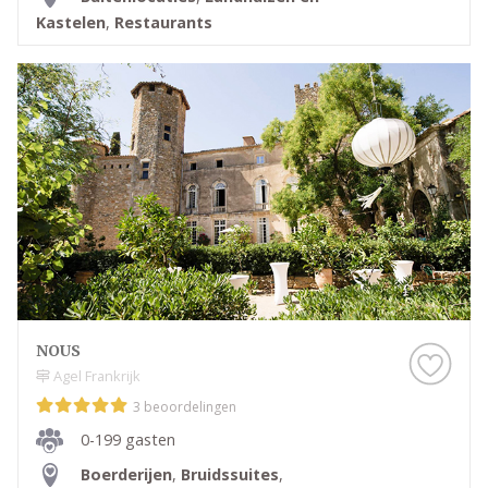
Kastelen
,
Restaurants
NOUS
Agel Frankrijk
3 beoordelingen
0-199 gasten
Boerderijen
,
Bruidssuites
,