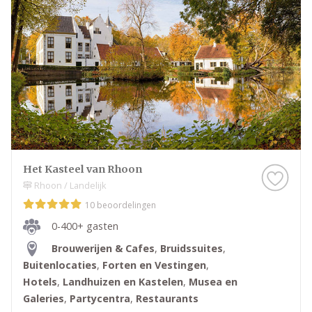
Het Kasteel van Rhoon
Rhoon / Landelijk
10 beoordelingen
0-400+ gasten
Brouwerijen & Cafes
,
Bruidssuites
,
Buitenlocaties
,
Forten en Vestingen
,
Hotels
,
Landhuizen en Kastelen
,
Musea en
Galeries
,
Partycentra
,
Restaurants