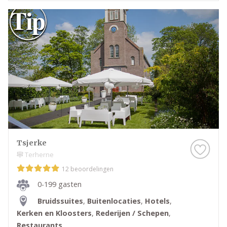
Tsjerke
Terherne
12 beoordelingen
0-199 gasten
Bruidssuites
,
Buitenlocaties
,
Hotels
,
Kerken en Kloosters
,
Rederijen / Schepen
,
Restaurants