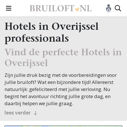
Hotels in Overijssel
professionals
Vind de perfecte Hotels in
Overijssel
Zijn jullie druk bezig met de voorbereidingen voor
jullie bruiloft? Wat een bijzondere tijd! Allereerst
natuurlijk: gefeliciteerd met jullie verloving. Nu
begint het avontuur richting jullie grote dag, en
daarbij helpen we jullie graag.
Een van de eerste stappen in de planning is het
lees verder
vinden van de juiste Hotels, en daarvoor ben je bij
Bruiloft.nl aan het juiste adres. Of je nu in Overijssel