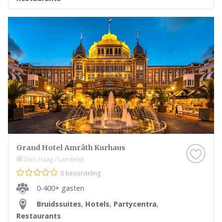
Grand Hotel Amrâth Kurhaus
Den Haag / Landelijk
0 beoordeling
0-400+ gasten
Bruidssuites
,
Hotels
,
Partycentra
,
Restaurants