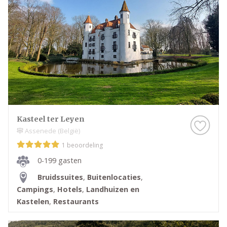
Kasteel ter Leyen
Assenede (België)
1 beoordeling
0-199 gasten
Bruidssuites
,
Buitenlocaties
,
Campings
,
Hotels
,
Landhuizen en
Kastelen
,
Restaurants