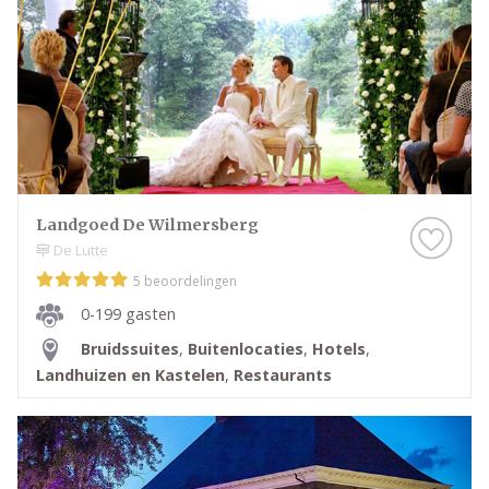
Landgoed De Wilmersberg
De Lutte
5 beoordelingen
0-199 gasten
Bruidssuites
,
Buitenlocaties
,
Hotels
,
Landhuizen en Kastelen
,
Restaurants