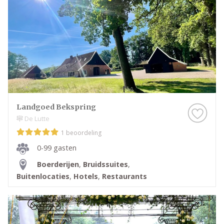
Landgoed Bekspring
De Lutte
1 beoordeling
0-99 gasten
Boerderijen
,
Bruidssuites
,
Buitenlocaties
,
Hotels
,
Restaurants