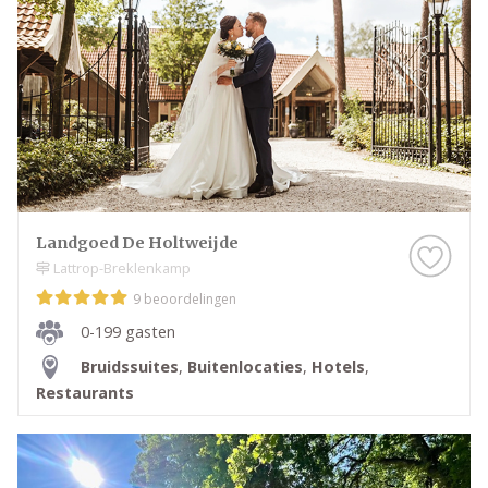
jullie een onvergetelijke dag te bezorgen.
Wij wensen jullie veel plezier met het plannen van
deze bijzondere dag. Maak er een geweldige tijd van
en geniet van elk moment!
Landgoed De Holtweijde
Lattrop-Breklenkamp
9 beoordelingen
0-199 gasten
Bruidssuites
,
Buitenlocaties
,
Hotels
,
Restaurants