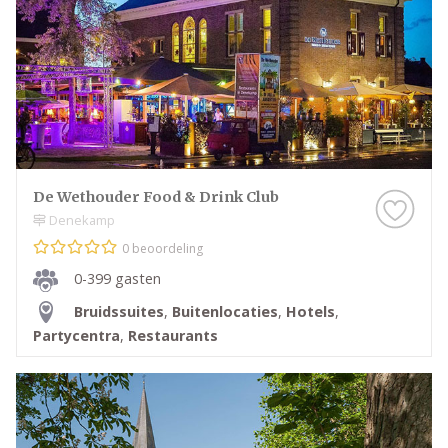
De Wethouder Food & Drink Club
Denekamp
0 beoordeling
0-399 gasten
Bruidssuites
,
Buitenlocaties
,
Hotels
,
Partycentra
,
Restaurants