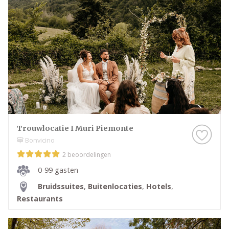
Trouwlocatie I Muri Piemonte
Bonvicino
2 beoordelingen
0-99 gasten
Bruidssuites
,
Buitenlocaties
,
Hotels
,
Restaurants