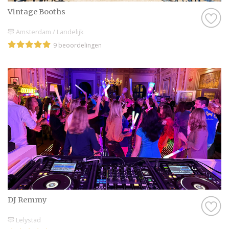
Vintage Booths
Amsterdam / Landelijk
9 beoordelingen
DJ Remmy
Lelystad