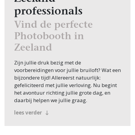
professionals
Vind de perfecte
Photobooth in
Zeeland
Zijn jullie druk bezig met de
voorbereidingen voor jullie bruiloft? Wat een
bijzondere tijd! Allereerst natuurlijk:
gefeliciteerd met jullie verloving. Nu begint
het avontuur richting jullie grote dag, en
daarbij helpen we jullie graag.
Een van de eerste stappen in de planning is
lees verder
het vinden van de juiste Photobooth, en
daarvoor ben je bij Bruiloft.nl aan het juiste
adres. Of je nu in Zeeland zoekt of elders in