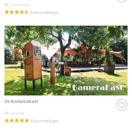
Zoetermeer
8 beoordelingen
De KameraKast
Landelijk
8 beoordelingen