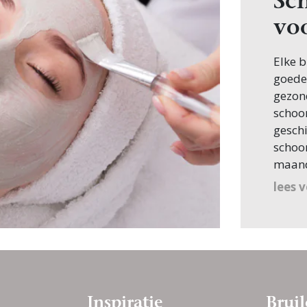
Sc
vo
Elke b
goede 
gezond
schoon
geschi
schoon
maande
lees 
Inspiratie
Bruil