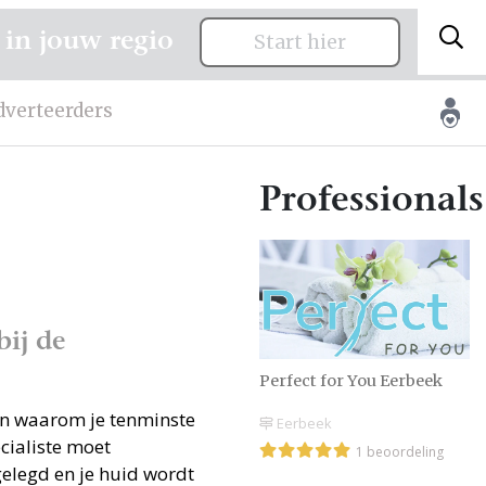
 in jouw regio
Start hier
dverteerders
Professionals
ij de
Perfect for You Eerbeek
en waarom je tenminste
Eerbeek
cialiste moet
1 beoordeling
gelegd en je huid wordt