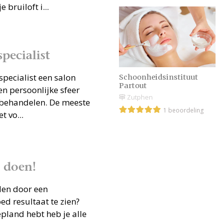
bruiloft i...
pecialist
pecialist een salon
Schoonheidsinstituut
Partout
en persoonlijke sfeer
Zutphen
en behandelen. De meeste
1 beoordeling
 vo...
 doen!
den door een
d resultaat te zien?
epland hebt heb je alle