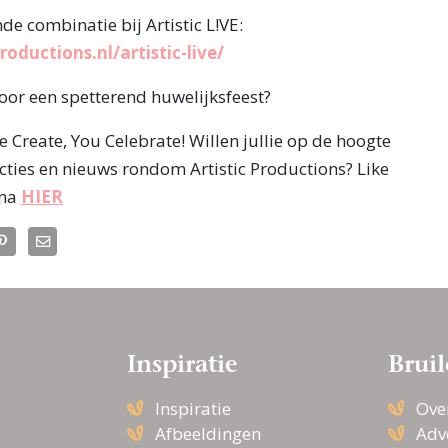
de combinatie bij Artistic L!VE:
oductions.nl/artistic-live/
voor een spetterend huwelijksfeest?
e Create, You Celebrate! Willen jullie op de hoogte
 acties en nieuws rondom Artistic Productions? Like
ina
HIER
Inspiratie
Bruil
Inspiratie
Ove
Afbeeldingen
Adv