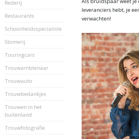
Als bruidspaar weet je
Rederij
leveranciers hebt, je 
Restaurants
verwachten!
Schoonheidsspecialiste
Stomerij
Touringcars
Trouwambtenaar
Trouwauto
Trouwbedankjes
Trouwen in het
buitenland
Trouwfotografie