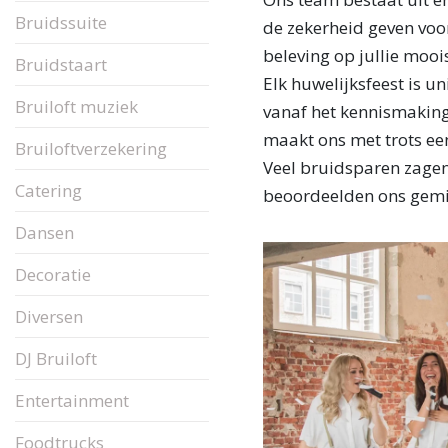
Bruidssuite
de zekerheid geven voor
beleving op jullie moo
Bruidstaart
Elk huwelijksfeest is u
Bruiloft muziek
vanaf het kennismaking
maakt ons met trots ee
Bruiloftverzekering
Veel bruidsparen zagen
Catering
beoordeelden ons gemi
Dansen
Decoratie
Diversen
DJ Bruiloft
Entertainment
Foodtrucks