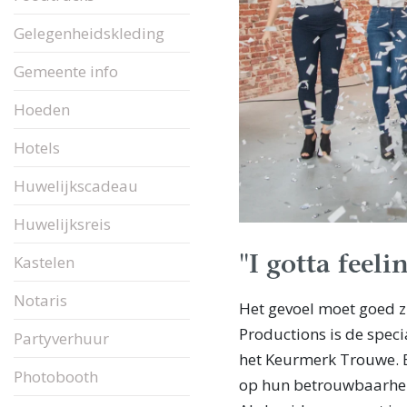
Gelegenheidskleding
Gemeente info
Hoeden
Hotels
Huwelijkscadeau
Huwelijksreis
Kastelen
"I gotta feeli
Notaris
Het gevoel moet goed zijn
Productions is de speci
Partyverhuur
het Keurmerk Trouwe. B
Photobooth
op hun betrouwbaarheid,