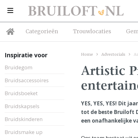
Categorieën
Trouwlocaties
Gem
Inspiratie voor
Home
Advertorials
Ar
Bruidegom
Artistic 
Bruidsaccessoires
entertain
Bruidsboeket
YES, YES, YES! Dit ja
Bruidskapsels
tot de beste Bruiloft
Bruidskinderen
een onafhankelijke va
Bruidsmake up
Ons team bestaat uit en