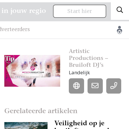
 in jouw regio
Start hier
dverteerders
Artistic
Productions –
Bruiloft DJ’s
Landelijk
Gerelateerde artikelen
Veiligheid op je