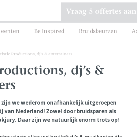
Vraag 5 offertes aan
eenten
Be Inspired
Bruidsbeurzen
A
tistic Productions, dj’s & entertainers
Productions, dj’s &
ers
ar zijn we wederom onafhankelijk uitgeroepen
 DJ van Nederland! Zowel door bruidsparen als
kjury. Daar zijn we natuurlijk enorm trots op!
thousiaste allround bruiloft dj’s & muzikanten die