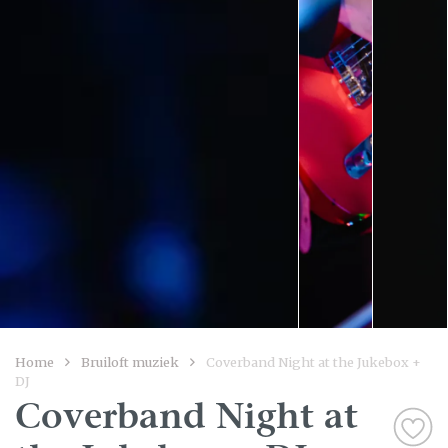
Home
Bruiloft muziek
Coverband Night at the Jukebox +
DJ
Coverband Night at