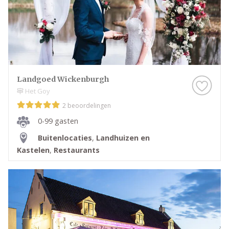
Landgoed Wickenburgh
Het Goy
2 beoordelingen
0-99 gasten
Buitenlocaties
,
Landhuizen en
Kastelen
,
Restaurants