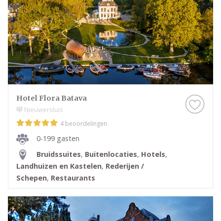
Hotel Flora Batava
Nieuwersluis
4 beoordelingen
0-199 gasten
Bruidssuites
,
Buitenlocaties
,
Hotels
,
Landhuizen en Kastelen
,
Rederijen /
Schepen
,
Restaurants