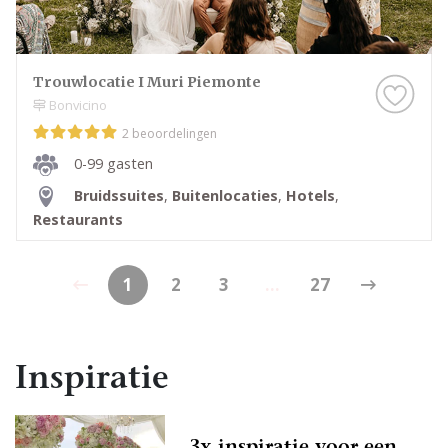
Trouwlocatie I Muri Piemonte
Bonvicino
2 beoordelingen
0-99 gasten
Bruidssuites
,
Buitenlocaties
,
Hotels
,
Restaurants
1
2
3
...
27
Inspiratie