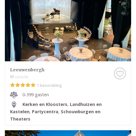
Leeuwenbergh
Utrecht
1 beoordeling
0-399 gasten
Kerken en Kloosters
,
Landhuizen en
Kastelen
,
Partycentra
,
Schouwburgen en
Theaters