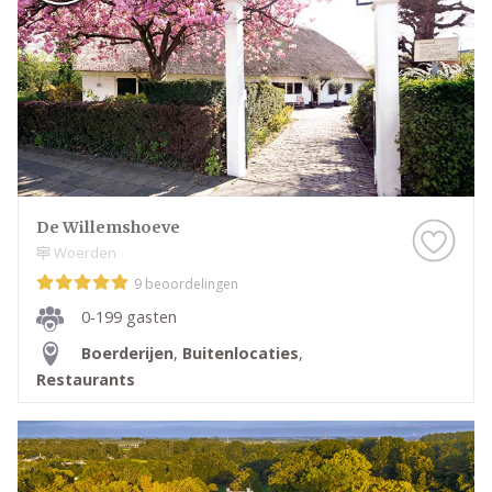
De Willemshoeve
Woerden
9 beoordelingen
0-199 gasten
Boerderijen
,
Buitenlocaties
,
Restaurants