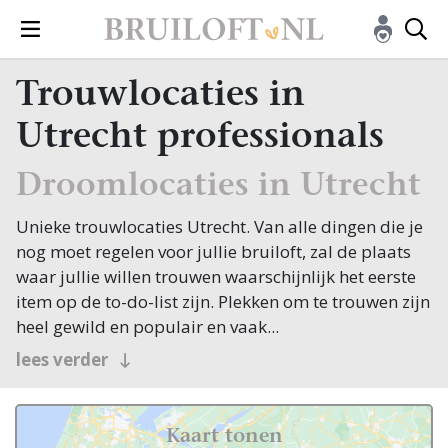
Trouwlocaties in
Utrecht professionals
Droomlocaties in Utrecht
Unieke trouwlocaties Utrecht. Van alle dingen die je
nog moet regelen voor jullie bruiloft, zal de plaats
waar jullie willen trouwen waarschijnlijk het eerste
item op de to-do-list zijn. Plekken om te trouwen zijn
heel gewild en populair en vaak...
krijg je ook te maken met wachtlijsten of bepaalde
lees verder
beschikbare data. Op tijd beginnen met het zoeken
naar trouwlocaties in Utrecht is dan ook echt niet
onverstandig! Gelukkig hebben wij voor jou een hele
Kaart tonen