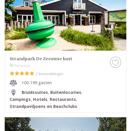
Strandpark De Zeeuwse kust
Renesse
2 beoordelingen
100-199 gasten
Bruidssuites
,
Buitenlocaties
,
Campings
,
Hotels
,
Restaurants
,
Strandpaviljoens en Beachclubs