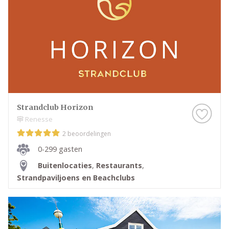
Strandclub Horizon
Renesse
2 beoordelingen
0-299 gasten
Buitenlocaties
,
Restaurants
,
Strandpaviljoens en Beachclubs