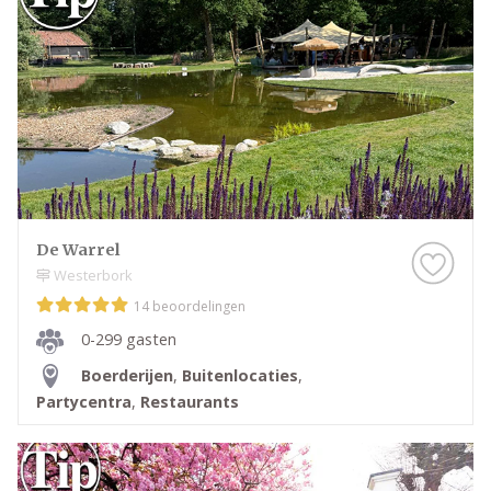
De Warrel
Westerbork
14 beoordelingen
0-299 gasten
Boerderijen
,
Buitenlocaties
,
Partycentra
,
Restaurants