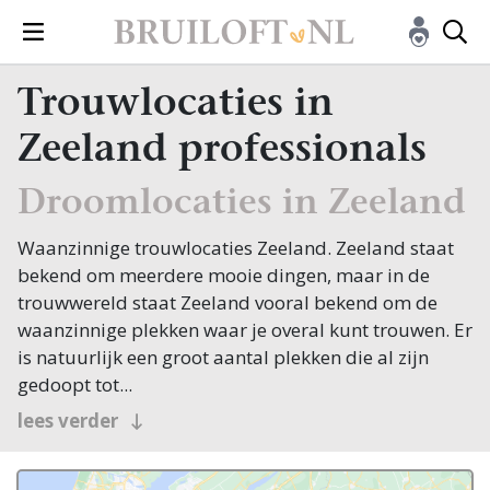
Trouwlocaties in
Zeeland professionals
Droomlocaties in Zeeland
Waanzinnige trouwlocaties Zeeland. Zeeland staat
bekend om meerdere mooie dingen, maar in de
trouwwereld staat Zeeland vooral bekend om de
waanzinnige plekken waar je overal kunt trouwen. Er
is natuurlijk een groot aantal plekken die al zijn
gedoopt tot...
officiële plekken om te trouwen, maar in feite is er
lees verder
niet één plek waar je niet kunt trouwen. Weliswaar
moet de officiële plechtigheid wel op een bepaalde