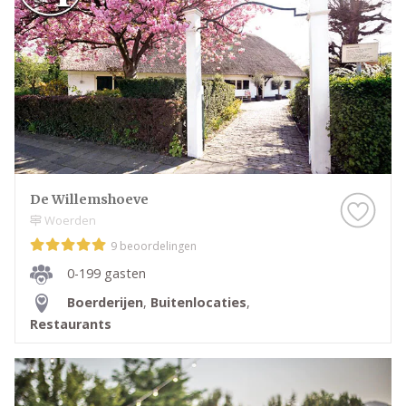
De Willemshoeve
Woerden
9 beoordelingen
0-199 gasten
Boerderijen
,
Buitenlocaties
,
Restaurants