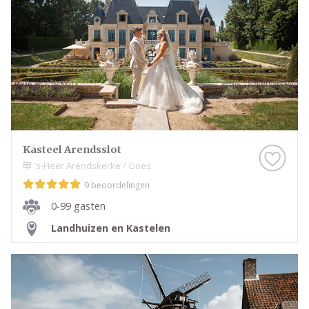
Kasteel Arendsslot
's-Heer Arendskerke / Goes
9 beoordelingen
0-99 gasten
Landhuizen en Kastelen