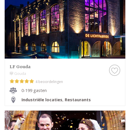
LF Gouda
Gouda
4 beoordelingen
0-199 gasten
Industriële locaties
,
Restaurants