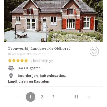
Trouwen bij Landgoed de Oldhorst
Wezep-Raalte (kantoor)
17 beoordelingen
0-400+ gasten
Boerderijen
,
Buitenlocaties
,
Landhuizen en Kastelen
1
2
3
...
11