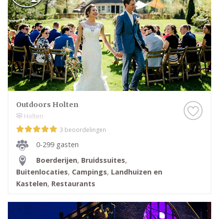
Outdoors Holten
Holten
3 beoordelingen
0-299 gasten
Boerderijen
,
Bruidssuites
,
Buitenlocaties
,
Campings
,
Landhuizen en
Kastelen
,
Restaurants