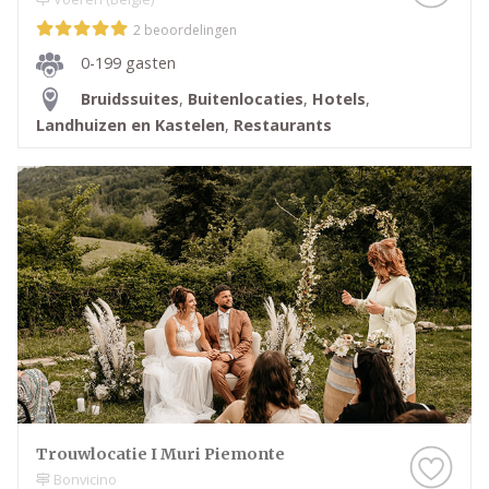
2 beoordelingen
0-199 gasten
Bruidssuites
,
Buitenlocaties
,
Hotels
,
Landhuizen en Kastelen
,
Restaurants
Trouwlocatie I Muri Piemonte
Bonvicino