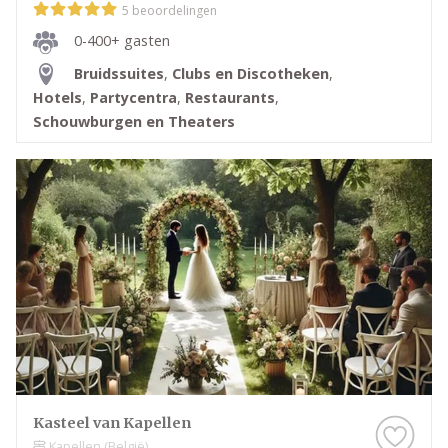
5 beoordelingen
0-400+ gasten
Bruidssuites
,
Clubs en Discotheken
,
Hotels
,
Partycentra
,
Restaurants
,
Schouwburgen en Theaters
Kasteel van Kapellen
Kapellen (België)