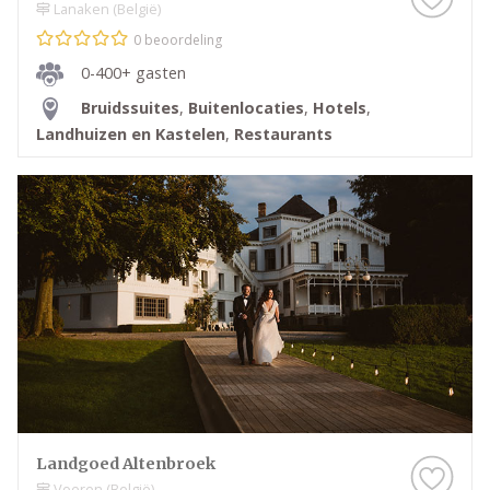
Lanaken (België)
0 beoordeling
0-400+ gasten
Bruidssuites
,
Buitenlocaties
,
Hotels
,
Landhuizen en Kastelen
,
Restaurants
Landgoed Altenbroek
Voeren (België)