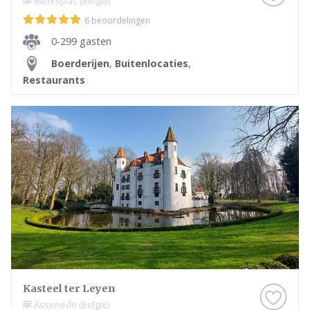
Merksplas (België)
6 beoordelingen
0-299 gasten
Boerderijen
,
Buitenlocaties
,
Restaurants
Kasteel ter Leyen
Assenede (België)