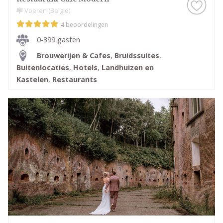
Voeren (België)
4 beoordelingen
0-399 gasten
Brouwerijen & Cafes
,
Bruidssuites
,
Buitenlocaties
,
Hotels
,
Landhuizen en
Kastelen
,
Restaurants