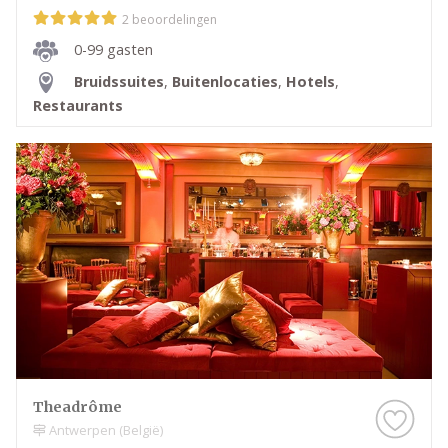
2 beoordelingen
0-99 gasten
Bruidssuites
,
Buitenlocaties
,
Hotels
,
Restaurants
Theadrôme
Antwerpen (België)