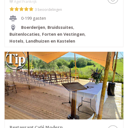
Agel Frankrijk
3 beoordelingen
0-199 gasten
Boerderijen
,
Bruidssuites
,
Buitenlocaties
,
Forten en Vestingen
,
Hotels
,
Landhuizen en Kastelen
Restaurant Café Modern