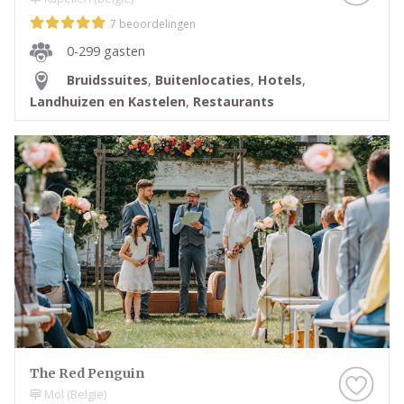
7 beoordelingen
0-299 gasten
Bruidssuites
,
Buitenlocaties
,
Hotels
,
Landhuizen en Kastelen
,
Restaurants
The Red Penguin
Mol (België)