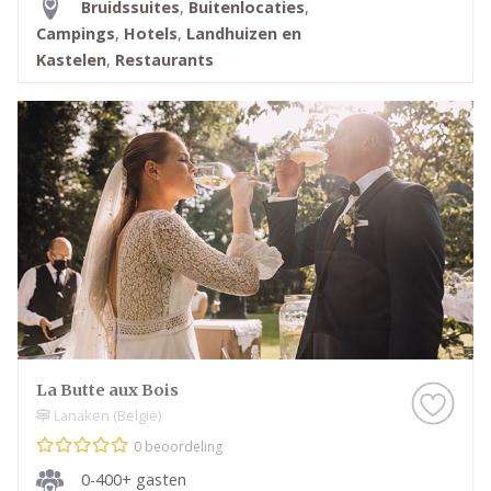
Bruidssuites
,
Buitenlocaties
,
Campings
,
Hotels
,
Landhuizen en
Kastelen
,
Restaurants
La Butte aux Bois
Lanaken (België)
0 beoordeling
0-400+ gasten