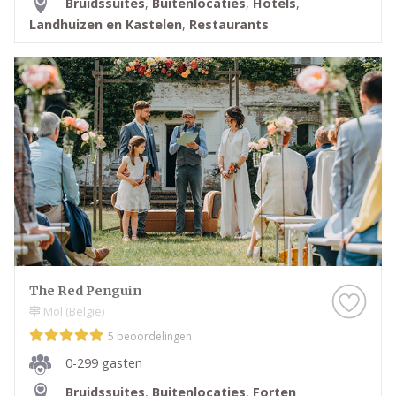
Bruidssuites
,
Buitenlocaties
,
Hotels
,
Landhuizen en Kastelen
,
Restaurants
The Red Penguin
Mol (België)
5 beoordelingen
0-299 gasten
Bruidssuites
,
Buitenlocaties
,
Forten