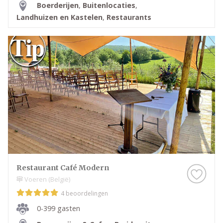
Boerderijen
,
Buitenlocaties
,
Landhuizen en Kastelen
,
Restaurants
Restaurant Café Modern
Voeren (België)
4 beoordelingen
0-399 gasten