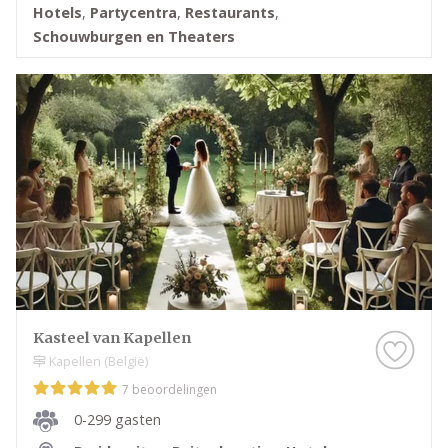
Hotels
,
Partycentra
,
Restaurants
,
Schouwburgen en Theaters
Kasteel van Kapellen
Kapellen (België)
7 beoordelingen
0-299 gasten