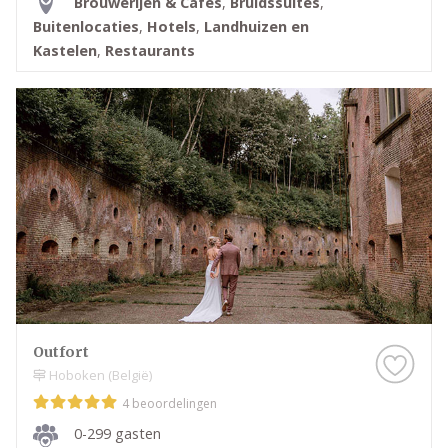
Brouwerijen & Cafes
,
Bruidssuites
,
Buitenlocaties
,
Hotels
,
Landhuizen en
Kastelen
,
Restaurants
Outfort
Hoboken (België)
4 beoordelingen
0-299 gasten