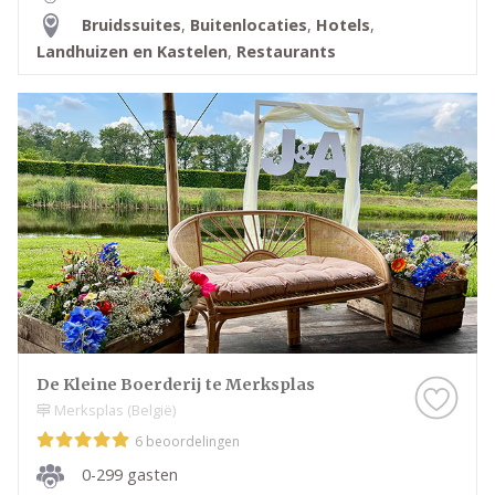
Bruidssuites
,
Buitenlocaties
,
Hotels
,
Landhuizen en Kastelen
,
Restaurants
De Kleine Boerderij te Merksplas
Merksplas (België)
6 beoordelingen
0-299 gasten