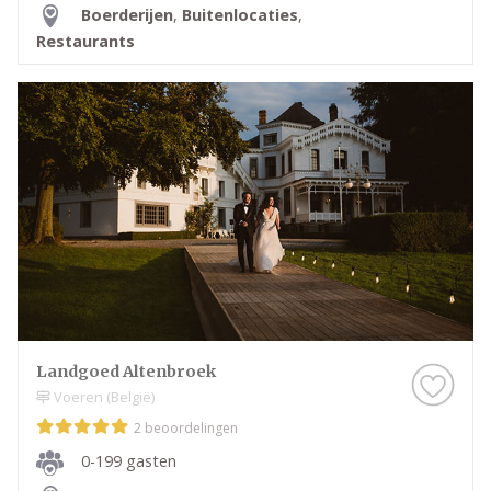
Boerderijen
,
Buitenlocaties
,
Restaurants
Landgoed Altenbroek
Voeren (België)
2 beoordelingen
0-199 gasten