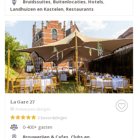
Bruidssuites
,
Buitenlocaties
,
Hotels
,
Landhuizen en Kastelen
,
Restaurants
La Gare 27
Antwerpen (België)
3 beoordelingen
0-400+ gasten
Brouwerijen & Cafes
,
Clubs en