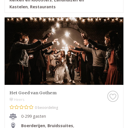
dag.
Kastelen
,
Restaurants
Trouwlocaties die jouw bruiloft
compleet maken
Je trouwlocatie moet niet alleen mooi zijn, maar ook
praktisch en afgestemd op jouw wensen. Het is de
basis voor je bruiloft en het is belangrijk dat je je er
comfortabel voelt. Bij Bruiloft.nl helpen we je het
proces makkelijker te maken door je in contact te
brengen met de juiste professionals die je
begeleiden bij het kiezen van de ideale locatie in
België.
Het Goed van Gothem
Heers
0 beoordeling
0-299 gasten
Boerderijen
,
Bruidssuites
,