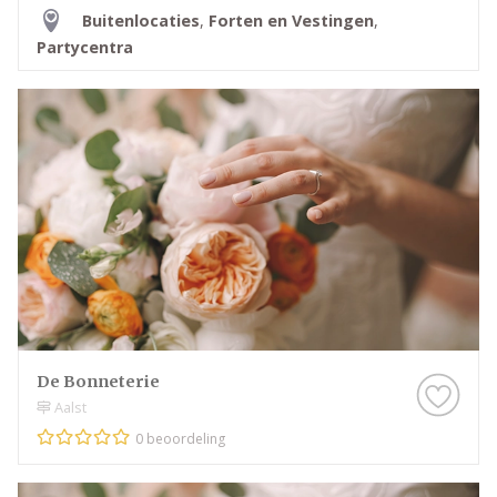
Buitenlocaties
,
Forten en Vestingen
,
Partycentra
De Bonneterie
Aalst
0 beoordeling