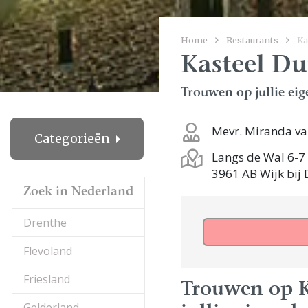
Home
Restaurants
Ka
Kasteel Du
Trouwen op jullie eig
Mevr. Miranda v
Categorieën
Langs de Wal 6-7
3961 AB Wijk bij
Zoek in Nederland
Drenthe
Flevoland
Friesland
Trouwen op Ka
Gelderland