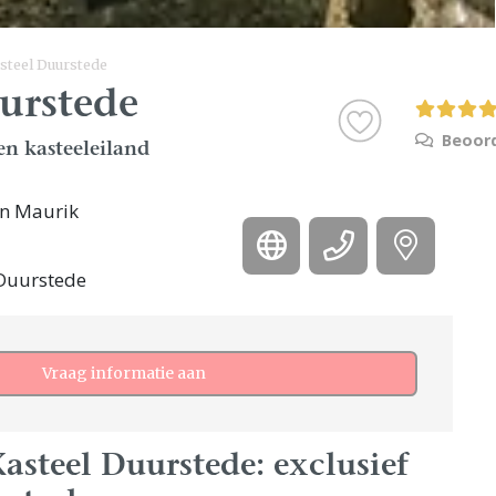
steel Duurstede
urstede
Beoord
en kasteeleiland
an Maurik
 Duurstede
Vraag informatie aan
steel Duurstede: exclusief