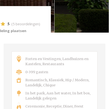
(5 beoordelingen)
5
eling plaatsen
Forten en Vestingen, Landhuizen en
Kastelen, Restaurants
0-399 gasten
Romantisch, Klassiek, Hip / Modern,
Landelijk, Chique
In het park, Aan het water, In het bos,
Landelijk gelegen
Ceremonie, Receptie, Diner, Feest