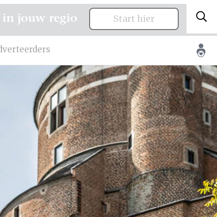
 in jouw regio
Start hier
dverteerders