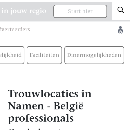
 in jouw regio
Start hier
dverteerders
lijkheid
Faciliteiten
Dinermogelijkheden
Trouwlocaties in
Namen - België
professionals