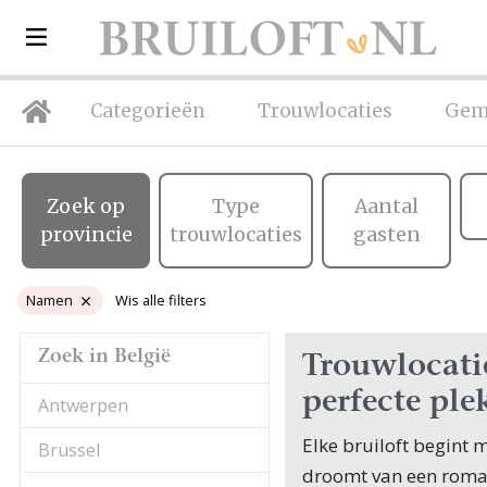
Categorieën
Trouwlocaties
Gem
Zoek op
Type
Aantal
provincie
trouwlocaties
gasten
Namen
Wis alle filters
Zoek in België
Trouwlocatie
perfecte ple
Antwerpen
Elke bruiloft begint m
Brussel
droomt van een roman