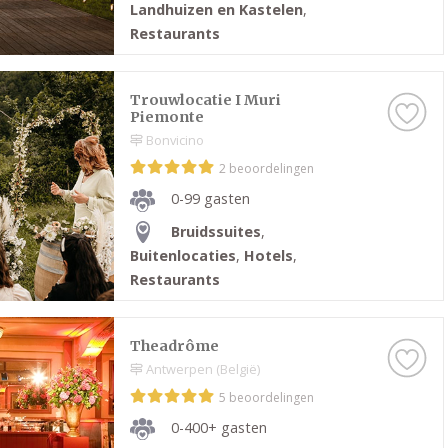
Landhuizen en Kastelen
,
Restaurants
Trouwlocatie I Muri
Piemonte
Bonvicino
2 beoordelingen
0-99 gasten
Bruidssuites
,
Buitenlocaties
,
Hotels
,
Restaurants
Theadrôme
Antwerpen (België)
5 beoordelingen
0-400+ gasten