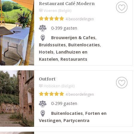
Restaurant Café Modern
Voeren (België)
4 beoordelingen
0-399 gasten
Brouwerijen & Cafes
,
Bruidssuites
,
Buitenlocaties
,
Hotels
,
Landhuizen en
Kastelen
,
Restaurants
Outfort
Hoboken (België)
4 beoordelingen
0-299 gasten
Buitenlocaties
,
Forten en
Vestingen
,
Partycentra