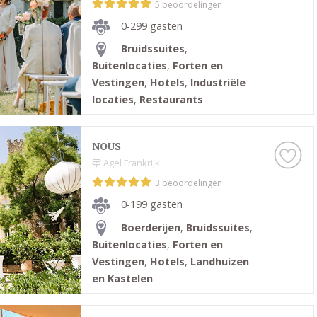
5 beoordelingen
0-299 gasten
Bruidssuites
,
Buitenlocaties
,
Forten en
Vestingen
,
Hotels
,
Industriële
locaties
,
Restaurants
NOUS
Agel Frankrijk
3 beoordelingen
0-199 gasten
Boerderijen
,
Bruidssuites
,
Buitenlocaties
,
Forten en
Vestingen
,
Hotels
,
Landhuizen
en Kastelen