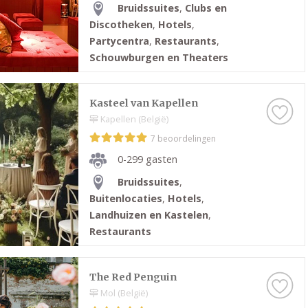
Bruidssuites
,
Clubs en
Discotheken
,
Hotels
,
Partycentra
,
Restaurants
,
Schouwburgen en Theaters
Kasteel van Kapellen
Kapellen (België)
7 beoordelingen
0-299 gasten
Bruidssuites
,
Buitenlocaties
,
Hotels
,
Landhuizen en Kastelen
,
Restaurants
The Red Penguin
Mol (België)