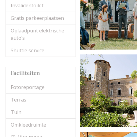
Invalidentoilet
Gratis parkeerplaatsen
Oplaadpunt elektrische
auto’s
Shuttle service
Faciliteiten
Fotoreportage
Terras
Tuin
Omkleedruimte