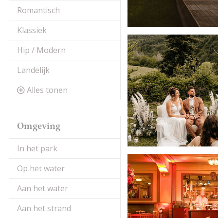
Romantisch
Klassiek
Hip / Modern
Landelijk
Alles tonen
Omgeving
In het park
Op het water
Aan het water
Aan het strand