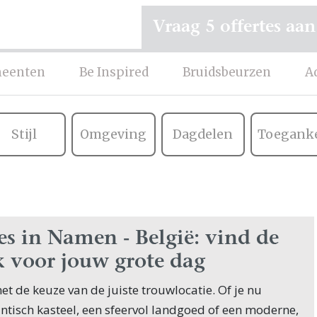
Vraag 5 offertes aan
eenten
Be Inspired
Bruidsbeurzen
A
Stijl
Omgeving
Dagdelen
Toeganke
s in Namen - België: vind de
k voor jouw grote dag
et de keuze van de juiste trouwlocatie. Of je nu
tisch kasteel, een sfeervol landgoed of een moderne,