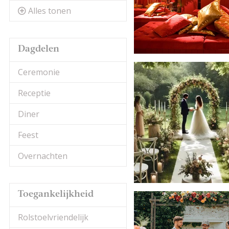
Alles tonen
Dagdelen
Ceremonie
Receptie
Diner
Feest
Overnachten
Toegankelijkheid
Rolstoelvriendelijk