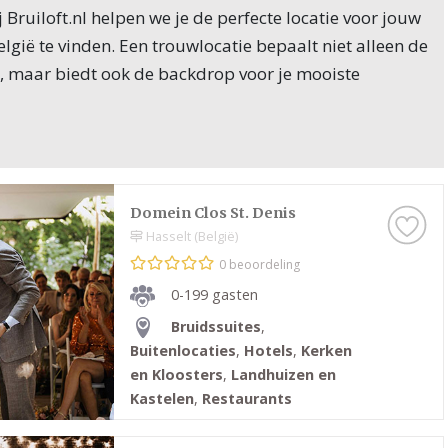
j Bruiloft.nl helpen we je de perfecte locatie voor jouw
elgië te vinden. Een trouwlocatie bepaalt niet alleen de
g, maar biedt ook de backdrop voor je mooiste
uiste locatie komt veel kijken: de stijl, de grootte van
ingen en natuurlijk de algehele sfeer die je wilt
locatie kan de toon zetten voor je bruiloft, van intiem
rvoor dat jij en je gasten een onvergetelijke ervaring
Domein Clos St. Denis
Hasselt (België)
lein, intiem huwelijk wilt vieren of een grote bruiloft
0 beoordeling
 bij Bruiloft.nl vind je professionals die je helpen de
0-199 gasten
het beste past bij jouw wensen.
Bruidssuites
,
wlocaties in Namen - België
Buitenlocaties
,
Hotels
,
Kerken
en Kloosters
,
Landhuizen en
 er talloze prachtige trouwlocaties, van klassieke
Kastelen
,
Restaurants
 lofts en charmante boerderijen. Een paar populaire