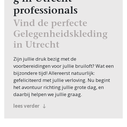
professionals
Vind de perfecte
Gelegenheidskleding
in Utrecht
Zijn jullie druk bezig met de
voorbereidingen voor jullie bruiloft? Wat een
bijzondere tijd! Allereerst natuurlijk:
gefeliciteerd met jullie verloving. Nu begint
het avontuur richting jullie grote dag, en
daarbij helpen we jullie graag.
Een van de eerste stappen in de planning is
lees verder
het vinden van de juiste
Gelegenheidskleding, en daarvoor ben je bij
Bruiloft.nl aan het juiste adres. Of je nu in