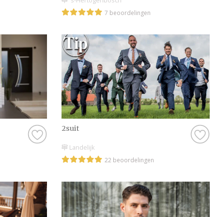
's-Hertogenbosch
7 beoordelingen
2suit
Landelijk
22 beoordelingen