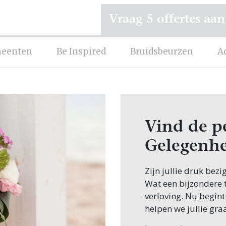
Vraag 5 offertes aan
eenten
Be Inspired
Bruidsbeurzen
A
Vind de p
Gelegenhe
Zijn jullie druk bezi
Wat een bijzondere ti
verloving. Nu begint
helpen we jullie gra
Een van de eerste st