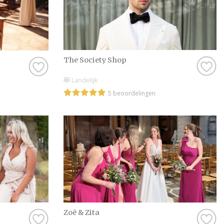
The Society Shop
Landelijk
5 beoordelingen
Zoë & Zita