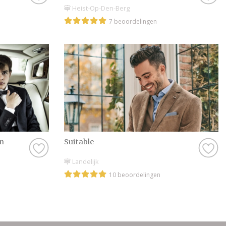
Heist-Op-Den-Berg
7 beoordelingen
n
Suitable
Landelijk
10 beoordelingen