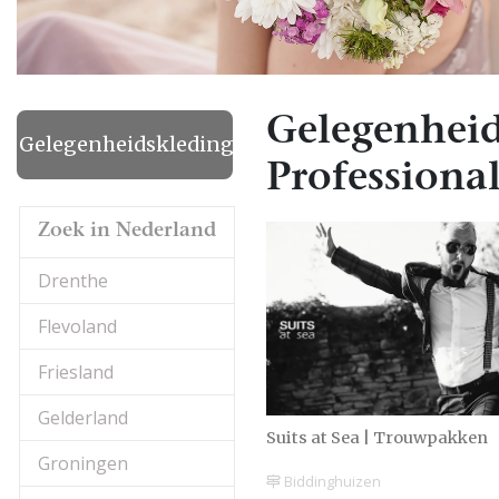
Gelegenheid
Gelegenheidskleding
Professional
Zoek in Nederland
Drenthe
Flevoland
Friesland
Gelderland
Suits at Sea | Trouwpakken
Groningen
Biddinghuizen