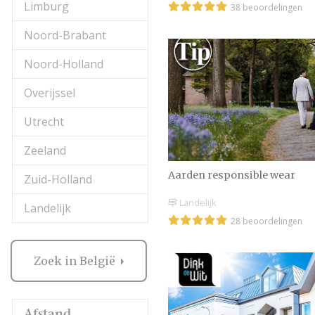
Limburg
38 beoordelingen
Noord-Brabant
Noord-Holland
Overijssel
Utrecht
Zeeland
Aarden responsible wear
Zuid-Holland
Landelijk
Landelijk
28 beoordelingen
Zoek in België