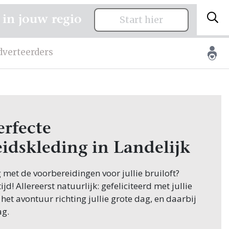
 in jouw regio
Start hier
dverteerders
erfecte
idskleding in Landelijk
g met de voorbereidingen voor jullie bruiloft?
jd! Allereerst natuurlijk: gefeliciteerd met jullie
 het avontuur richting jullie grote dag, en daarbij
ag.
appen in de planning is het vinden van de juiste