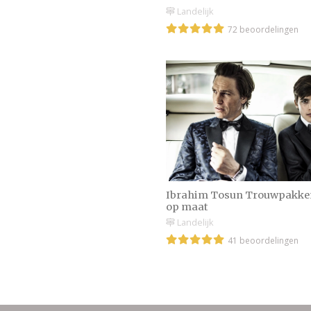
Landelijk
72 beoordelingen
Ibrahim Tosun Trouwpakke
op maat
Landelijk
41 beoordelingen