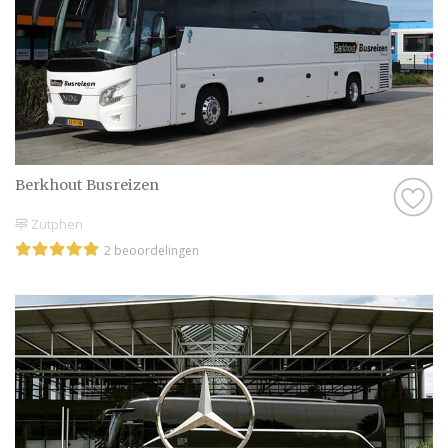
onze website doen er alles aan om jullie een
onvergetelijke dag te bezorgen.
Wij wensen jullie veel plezier met het
plannen van deze bijzondere dag. Maak er
een geweldige tijd van en geniet van elk
moment!
Berkhout Busreizen
Zutphen
2 beoordelingen