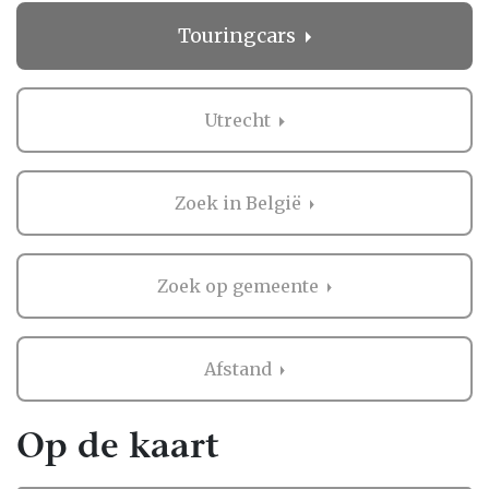
geeft rust in een drukke periode!
Touringcars
Wat anderen zeggen over Touringcars in
Utrecht
Utrecht
Het regelen van een bruiloft is niet niks, en
het is logisch dat je graag wilt weten wat
anderen vinden. Daarom biedt Bruiloft.nl je
Zoek in België
de mogelijkheid om beoordelingen te lezen
van bruidsparen die al ervaring hebben met
de professionals in Utrecht.
Zoek op gemeente
Deze ervaringen zijn waardevol, omdat ze je
een eerlijk beeld geven van wat je kunt
Afstand
verwachten. Als er nog geen beoordelingen
zijn, kan dat ook een kans zijn. Misschien
mogen jullie wel de eerste zijn die een review
Op de kaart
achterlaat! Zo help je niet alleen andere
bruidsparen, maar creëer je ook een