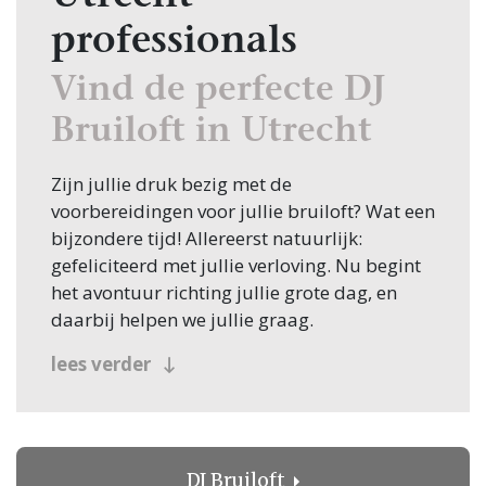
professionals
Vind de perfecte DJ
Bruiloft in Utrecht
Zijn jullie druk bezig met de
voorbereidingen voor jullie bruiloft? Wat een
bijzondere tijd! Allereerst natuurlijk:
gefeliciteerd met jullie verloving. Nu begint
het avontuur richting jullie grote dag, en
daarbij helpen we jullie graag.
Een van de eerste stappen in de planning is
lees verder
het vinden van de juiste DJ Bruiloft, en
daarvoor ben je bij Bruiloft.nl aan het juiste
adres. Of je nu in Utrecht zoekt of elders in
Nederland, wij hebben alles wat je nodig
DJ Bruiloft