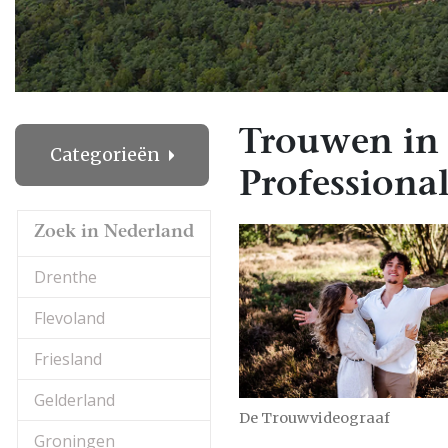
Trouwen in
Categorieën
Professional
Zoek in Nederland
Drenthe
Flevoland
Friesland
Gelderland
De Trouwvideograaf
Groningen