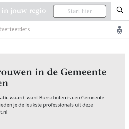
 in jouw regio
Start hier
dverteerders
 trouwen in de Gemeente
en
citatie waard, want Bunschoten is een Gemeente
ieden je de leukste professionals uit deze
t.nl