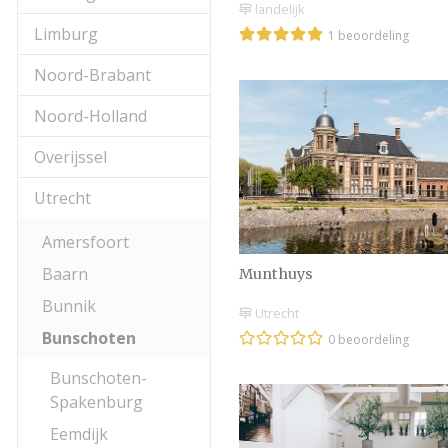
landelijk
Limburg
1 beoordeling
Noord-Brabant
Noord-Holland
Overijssel
Utrecht
Amersfoort
Baarn
Munthuys
Bunnik
Utrecht
Bunschoten
0 beoordeling
Bunschoten-
Spakenburg
Eemdijk