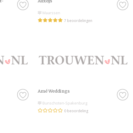
t-
Auxdjs
Maarssen
7 beoordelingen
Amé Weddings
Bunschoten-Spakenburg
0 beoordeling