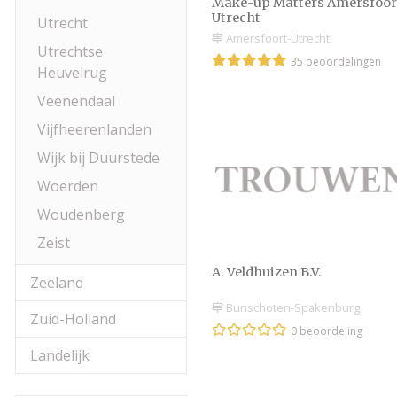
Make-up Matters Amersfoor
Utrecht
Utrecht
Amersfoort-Utrecht
Utrechtse
35 beoordelingen
Heuvelrug
Veenendaal
Vijfheerenlanden
Wijk bij Duurstede
Woerden
Woudenberg
Zeist
A. Veldhuizen B.V.
Zeeland
Bunschoten-Spakenburg
Zuid-Holland
0 beoordeling
Landelijk