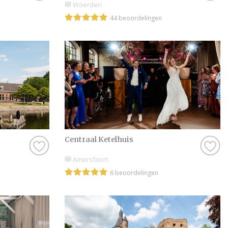
Woerden
44 beoordelingen
Centraal Ketelhuis
Amersfoort
6 beoordelingen