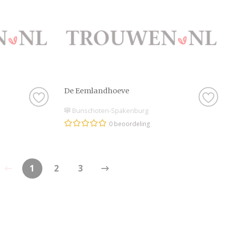
De Eemlandhoeve
Bunschoten-Spakenburg
0 beoordeling
1
2
3