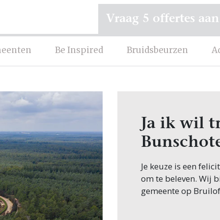
Vraag 5 offertes aan
eenten
Be Inspired
Bruidsbeurzen
A
Ja ik wil
Bunschot
Je keuze is een feli
om te beleven. Wij b
gemeente op Bruilof