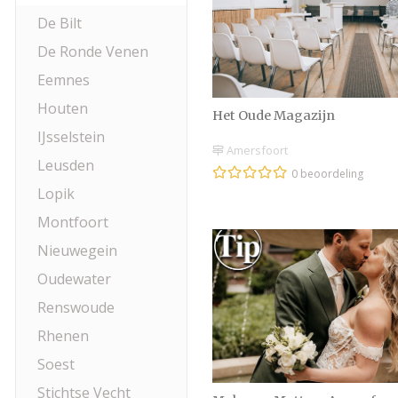
De Bilt
De Ronde Venen
Eemnes
Houten
Het Oude Magazijn
IJsselstein
Amersfoort
Leusden
0 beoordeling
Lopik
Montfoort
Nieuwegein
Oudewater
Renswoude
Rhenen
Soest
Stichtse Vecht