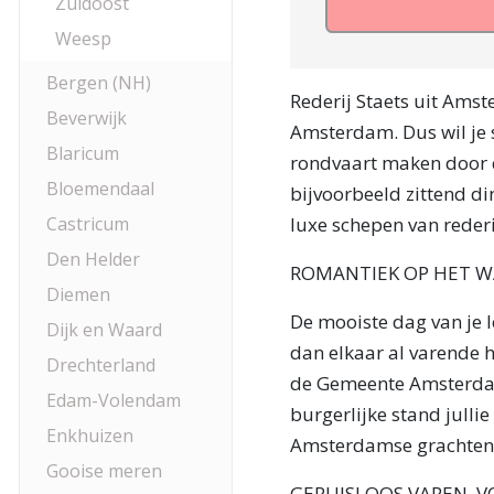
Zuidoost
Weesp
Bergen (NH)
Rederij Staets uit Ams
Beverwijk
Amsterdam. Dus wil je s
Blaricum
rondvaart maken door d
Bloemendaal
bijvoorbeeld zittend d
Castricum
luxe schepen van rederi
Den Helder
ROMANTIEK OP HET W
Diemen
De mooiste dag van je l
Dijk en Waard
dan elkaar al varende h
Drechterland
de Gemeente Amsterdam
Edam-Volendam
burgerlijke stand jullie
Enkhuizen
Amsterdamse grachtenp
Gooise meren
GERUISLOOS VAREN, V