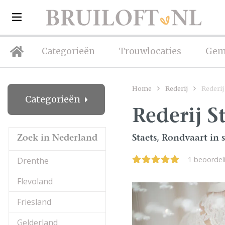
Categorieën
Trouwlocaties
Gem
Home
Rederij
Rederij
Categorieën
Rederij S
Zoek in Nederland
Staets, Rondvaart in s
1 beoordel
Drenthe
Flevoland
Friesland
Gelderland