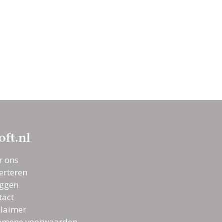
oft.nl
r ons
erteren
oggen
tact
claimer
emene voorwaarden