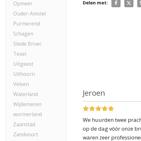
Delen met:
Opmeer
Ouder-Amstel
Purmerend
Schagen
Stede Broec
Texel
Uitgeest
Uithoorn
Velsen
Jeroen
Waterland
Wijdemeren
wormerland
We huurden twee pracht
Zaanstad
op de dag vóór onze bru
Zandvoort
waren zeer professione