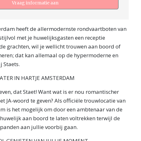
Vraag informatie aan
terdam heeft de allermodernste rondvaartboten van
tijlvol met je huwelijksgasten een receptie
e grachten, wil je wellicht trouwen aan boord of
ineren; dat kan allemaal op de hypermoderne en
j Staets.
ATER IN HARTJE AMSTERDAM
even, dat Staet! Want wat is er nou romantischer
et JA-woord te geven? Als officiële trouwlocatie van
 is het mogelijk om door een ambtenaar van de
 huwelijk aan boord te laten voltrekken terwijl de
anden aan jullie voorbij gaan.
OL GENIETEN VAN JULLIE MOMENT