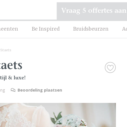
Vraag 5 offertes aan
eenten
Be Inspired
Bruidsbeurzen
A
 Staets
taets
tijl & luxe!
ing
Beoordeling plaatsen