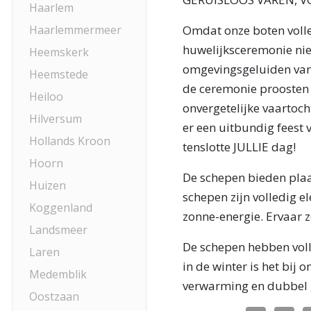
Haarlem
Haarlemmermeer
Omdat onze boten volled
huwelijksceremonie nie
Heemskerk
omgevingsgeluiden van 
Heemstede
de ceremonie proosten 
Heiloo
onvergetelijke vaartoch
Hilversum
er een uitbundig feest
Hollands Kroon
tenslotte JULLIE dag!
Hoorn
De schepen bieden plaa
Huizen
schepen zijn volledig e
Koggenland
zonne-energie. Ervaar z
Landsmeer
De schepen hebben voll
Laren
in de winter is het bij
Medemblik
verwarming en dubbel 
Oostzaan