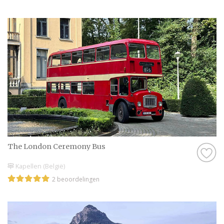
onze website doen er alles aan om jullie een
onvergetelijke dag te bezorgen.
Wij wensen jullie veel plezier met het
plannen van deze bijzondere dag. Maak er
een geweldige tijd van en geniet van elk
moment!
The London Ceremony Bus
Kapellen (België)
2 beoordelingen