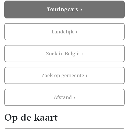
geeft rust in een drukke periode!
Touringcars
Wat anderen zeggen over Touringcars in
Landelijk
Landelijk
Het regelen van een bruiloft is niet niks, en
het is logisch dat je graag wilt weten wat
anderen vinden. Daarom biedt Bruiloft.nl je
Zoek in België
de mogelijkheid om beoordelingen te lezen
van bruidsparen die al ervaring hebben met
de professionals in Landelijk.
Zoek op gemeente
Deze ervaringen zijn waardevol, omdat ze je
een eerlijk beeld geven van wat je kunt
Afstand
verwachten. Als er nog geen beoordelingen
zijn, kan dat ook een kans zijn. Misschien
mogen jullie wel de eerste zijn die een review
Op de kaart
achterlaat! Zo help je niet alleen andere
bruidsparen, maar creëer je ook een