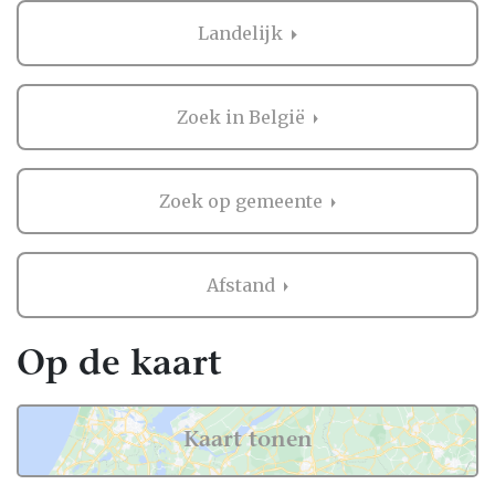
Landelijk
Landelijk
Het regelen van een bruiloft is niet niks, en
het is logisch dat je graag wilt weten wat
anderen vinden. Daarom biedt Bruiloft.nl je
Zoek in België
de mogelijkheid om beoordelingen te lezen
van bruidsparen die al ervaring hebben met
de professionals in Landelijk.
Zoek op gemeente
Deze ervaringen zijn waardevol, omdat ze je
een eerlijk beeld geven van wat je kunt
Afstand
verwachten. Als er nog geen beoordelingen
zijn, kan dat ook een kans zijn. Misschien
mogen jullie wel de eerste zijn die een review
Op de kaart
achterlaat! Zo help je niet alleen andere
bruidsparen, maar creëer je ook een
blijvende herinnering aan jullie eigen
Kaart tonen
ervaring.