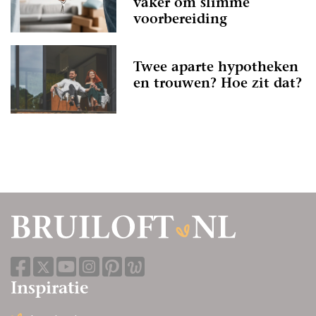
vaker om slimme
plannen van deze bijzondere dag. Maak er
voorbereiding
een geweldige tijd van en geniet van elk
moment!
Twee aparte hypotheken
en trouwen? Hoe zit dat?
Inspiratie