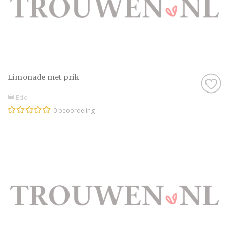
Limonade met prik
Ede
0 beoordeling