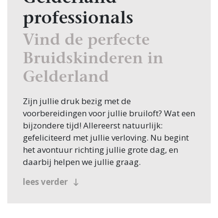
professionals
Vind de perfecte
Bruidskinderen in
Gelderland
Zijn jullie druk bezig met de
voorbereidingen voor jullie bruiloft? Wat een
bijzondere tijd! Allereerst natuurlijk:
gefeliciteerd met jullie verloving. Nu begint
het avontuur richting jullie grote dag, en
daarbij helpen we jullie graag.
Een van de eerste stappen in de planning is
lees verder
het vinden van de juiste Bruidskinderen, en
daarvoor ben je bij Bruiloft.nl aan het juiste
adres. Of je nu in Gelderland zoekt of elders