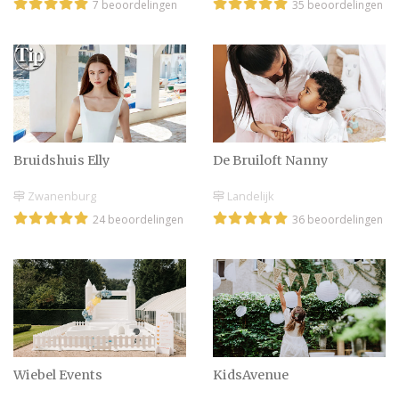
7 beoordelingen
35 beoordelingen
Deze foto’s moet je
nemen met je
bruidsmeisjes!
De mooiste kapsels voor
jou als gast op een
Bruidshuis Elly
De Bruiloft Nanny
bruiloft
Zwanenburg
Landelijk
24 beoordelingen
36 beoordelingen
Bruidsmeiden jurk met
bling bling |
Bruidsmeisjes jurken
Wedding nanny huren
voor je bruiloft
Wiebel Events
KidsAvenue