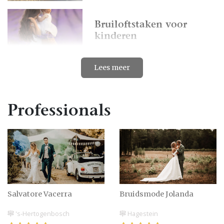
Bruiloftstaken voor
kinderen
Lees meer
Bruidskinderen, welke
kleding dragen zij?
Professionals
Bruids- meisjes en jonkers
Salvatore Vacerra
Bruidsmode Jolanda
Dit verandert er zodra je
vrienden gaan trouwen
's-Hertogenbosch
Hagestein