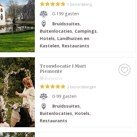
1 beoordeling
0-199 gasten
Bruidssuites
,
Buitenlocaties
,
Campings
,
Hotels
,
Landhuizen en
Kastelen
,
Restaurants
Trouwlocatie I Muri
Piemonte
Bonvicino
2 beoordelingen
0-99 gasten
Bruidssuites
,
Buitenlocaties
,
Hotels
,
Restaurants