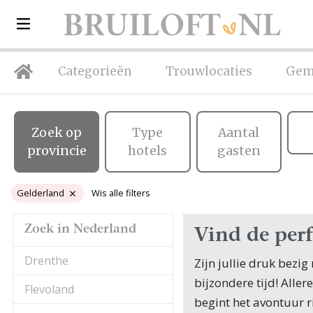
Categorieën
Trouwlocaties
Gem
Zoek op
Type
Aantal
provincie
hotels
gasten
Gelderland
Wis alle filters
Zoek in Nederland
Vind de perf
Drenthe
Zijn jullie druk bezi
bijzondere tijd! Aller
Flevoland
begint het avontuur ri