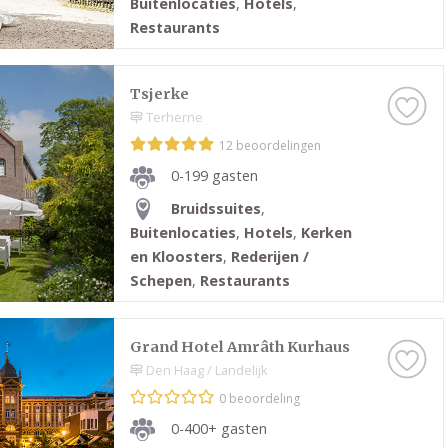
Buitenlocaties
,
Hotels
,
Restaurants
Tsjerke
Terherne
12 beoordelingen
0-199 gasten
Bruidssuites
,
Buitenlocaties
,
Hotels
,
Kerken
en Kloosters
,
Rederijen /
Schepen
,
Restaurants
Grand Hotel Amrâth Kurhaus
Den Haag / Landelijk
0 beoordeling
0-400+ gasten