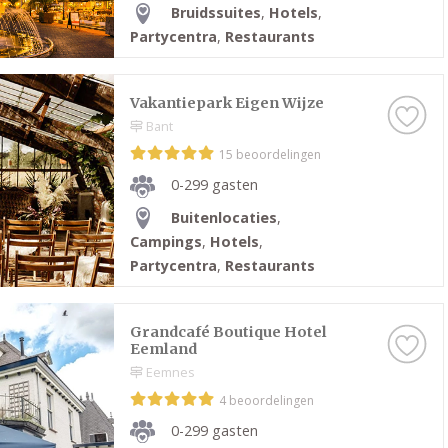
Bruidssuites
,
Hotels
,
Partycentra
,
Restaurants
Vakantiepark Eigen Wijze
Bant
15 beoordelingen
0-299 gasten
Buitenlocaties
,
Campings
,
Hotels
,
Partycentra
,
Restaurants
Grandcafé Boutique Hotel
Eemland
Eemnes
4 beoordelingen
0-299 gasten