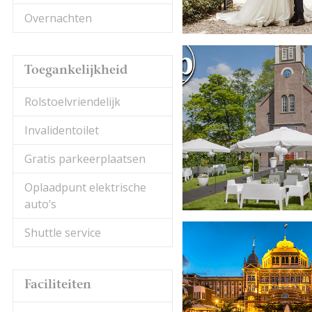
Overnachten
Toegankelijkheid
Rolstoelvriendelijk
Invalidentoilet
Gratis parkeerplaatsen
Oplaadpunt elektrische
auto’s
Shuttle service
Faciliteiten