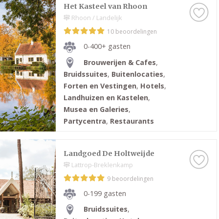
Het Kasteel van Rhoon
Rhoon / Landelijk
10 beoordelingen
0-400+ gasten
Brouwerijen & Cafes
,
Bruidssuites
,
Buitenlocaties
,
Forten en Vestingen
,
Hotels
,
Landhuizen en Kastelen
,
Musea en Galeries
,
Partycentra
,
Restaurants
Landgoed De Holtweijde
Lattrop-Breklenkamp
9 beoordelingen
0-199 gasten
Bruidssuites
,