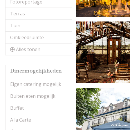
Fotoreportage
Terras
Tuin
Omkleedruimte
Alles tonen
Dinermogelijkheden
Eigen catering mogelijk
Buiten eten mogelijk
Buffet
A la Carte