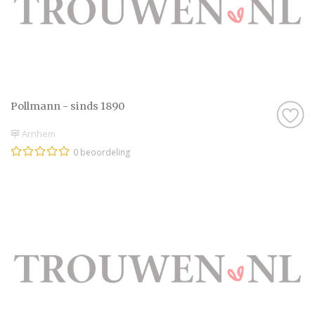
Pollmann - sinds 1890
Arnhem
0 beoordeling