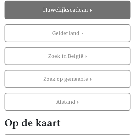
geeft rust in een drukke periode!
Huwelijkscadeau
Wat anderen zeggen over
Huwelijkscadeau in Gelderland
Gelderland
Het regelen van een bruiloft is niet niks, en
het is logisch dat je graag wilt weten wat
anderen vinden. Daarom biedt Bruiloft.nl je
Zoek in België
de mogelijkheid om beoordelingen te lezen
van bruidsparen die al ervaring hebben met
de professionals in Gelderland.
Zoek op gemeente
Deze ervaringen zijn waardevol, omdat ze je
een eerlijk beeld geven van wat je kunt
Afstand
verwachten. Als er nog geen beoordelingen
zijn, kan dat ook een kans zijn. Misschien
mogen jullie wel de eerste zijn die een review
Op de kaart
achterlaat! Zo help je niet alleen andere
bruidsparen, maar creëer je ook een