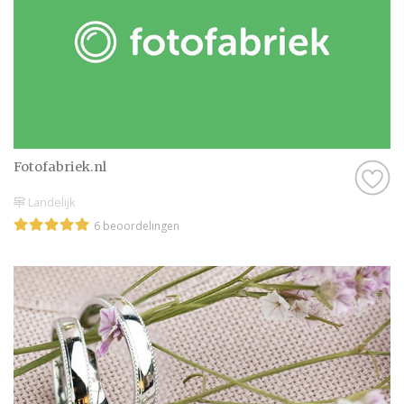
eenvoudiger te maken! De professionals op
onze website doen er alles aan om jullie een
onvergetelijke dag te bezorgen.
Wij wensen jullie veel plezier met het
plannen van deze bijzondere dag. Maak er
een geweldige tijd van en geniet van elk
moment!
Fotofabriek.nl
Landelijk
6 beoordelingen