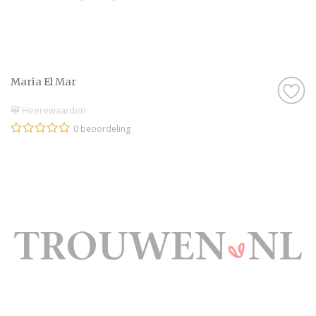
Maria El Mar
Heerewaarden
0 beoordeling