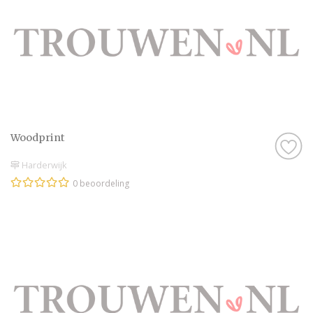
Woodprint
Harderwijk
0 beoordeling