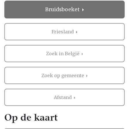
geeft rust in een drukke periode!
Bruidsboeket
Wat anderen zeggen over Bruidsboeket
in Friesland
Friesland
Het regelen van een bruiloft is niet niks, en
het is logisch dat je graag wilt weten wat
anderen vinden. Daarom biedt Bruiloft.nl je
Zoek in België
de mogelijkheid om beoordelingen te lezen
van bruidsparen die al ervaring hebben met
de professionals in Friesland.
Zoek op gemeente
Deze ervaringen zijn waardevol, omdat ze je
een eerlijk beeld geven van wat je kunt
Afstand
verwachten. Als er nog geen beoordelingen
zijn, kan dat ook een kans zijn. Misschien
mogen jullie wel de eerste zijn die een review
Op de kaart
achterlaat! Zo help je niet alleen andere
bruidsparen, maar creëer je ook een