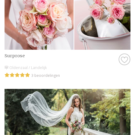
onze website doen er alles aan om jullie een
onvergetelijke dag te bezorgen.
Wij wensen jullie veel plezier met het
plannen van deze bijzondere dag. Maak er
een geweldige tijd van en geniet van elk
moment!
Surprose
Oldenzaal / Landelijk
3 beoordelingen