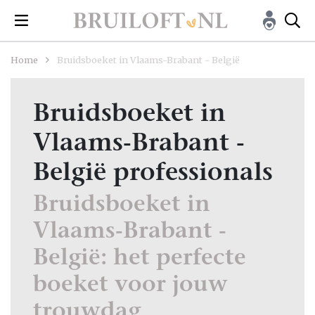
Home
Bruidsboeket in Vlaams-Brabant - België
Bruidsboeket in
Vlaams-Brabant -
België professionals
Bruidsboeket in
Vlaams-Brabant -
België: het perfecte
boeket voor jouw
trouwdag