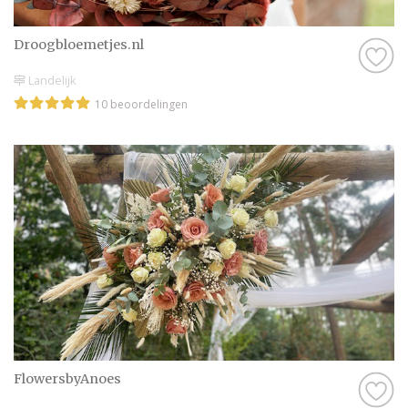
professional die bij jouw stijl past. Zij
begeleiden je in elke stap, van het kiezen van
Droogbloemetjes.nl
de bloemen tot het samenstellen van een
Landelijk
boeket dat jouw verwachtingen overtreft.
10 beoordelingen
FlowersbyAnoes