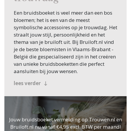
Een bruidsboeket is veel meer dan een bos
bloemen; het is een van de meest
symbolische accessoires op je trouwdag. Het
straalt jouw stijl, persoonlijkheid en het
thema van je bruiloft uit. Bij Bruiloft.nl vind
je de beste bloemisten in Vlaams-Brabant -
België die gespecialiseerd zijn in het creëren
van unieke bruidsboeketten die perfect
aansluiten bij jouw wensen.
Of je nu droomt van een klassiek boeket met
lees verder
rozen, een wilde veldbloemenstijl of iets
geheel unieks zoals gedroogde bloemen, de
professionals op onze pagina hebben de
expertise om jouw droomboeket te
realiseren. Zij houden rekening met jouw
Jouw bruidsboeket vermelding op Trouwen.nl en
jurk, de locatie en zelfs de kleurenthema’s
Bruiloft.nl nu vanaf €4,95 excl. BTW per maand!