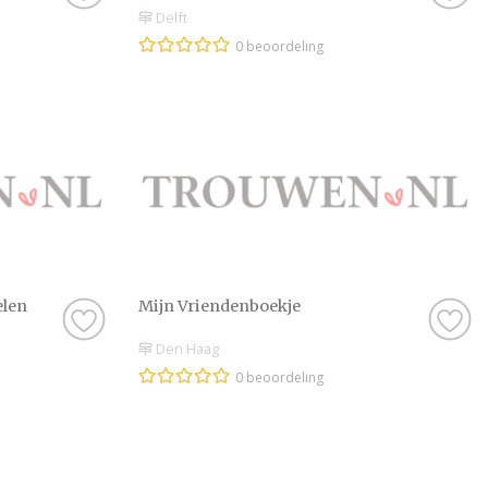
Delft
0 beoordeling
elen
Mijn Vriendenboekje
Den Haag
0 beoordeling