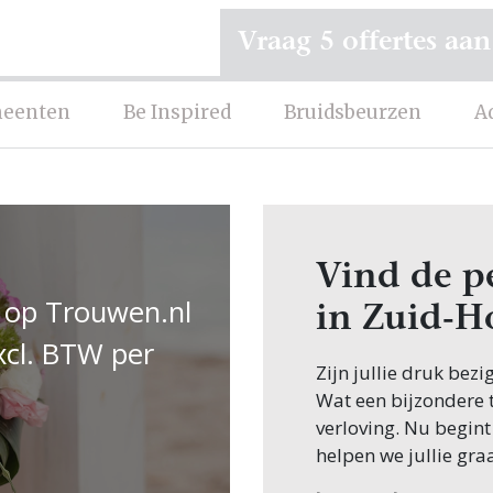
Vraag 5 offertes aan
eenten
Be Inspired
Bruidsbeurzen
A
Vind de p
 op Trouwen.nl
in Zuid-H
xcl. BTW per
Zijn jullie druk bezi
Wat een bijzondere ti
verloving. Nu begint
helpen we jullie gra
Een van de eerste st