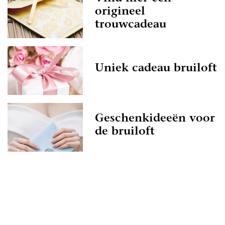
origineel
uiloft een droomdag
trouwcadeau
t alles om het realiseren van jullie droombruiloft.
t naar praktische tips, creatieve ideeën of de
u in Zuid-Holland, wij staan voor je klaar.
Uniek cadeau bruiloft
door onze artikelen en laat je inspireren. Het
bruiloft kan intensief zijn, maar ook heel erg
e tijd en maak gebruik van de informatie die wij
 om het jezelf eenvoudiger te maken! De
Geschenkideeën voor
e website doen er alles aan om jullie een
de bruiloft
e bezorgen.
el plezier met het plannen van deze bijzondere
weldige tijd van en geniet van elk moment!