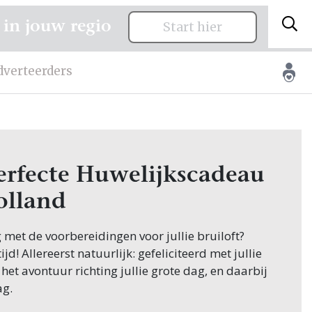
 in jouw regio
Start hier
dverteerders
erfecte Huwelijkscadeau
olland
g met de voorbereidingen voor jullie bruiloft?
jd! Allereerst natuurlijk: gefeliciteerd met jullie
 het avontuur richting jullie grote dag, en daarbij
ag.
appen in de planning is het vinden van de juiste