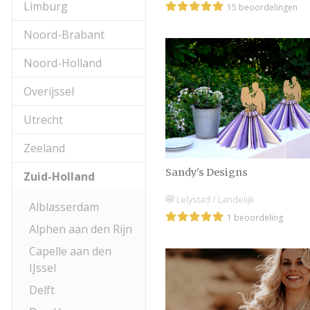
Limburg
15 beoordelingen
Noord-Brabant
Noord-Holland
Overijssel
Utrecht
Zeeland
Sandy's Designs
Zuid-Holland
Lelystad / Landelijk
Alblasserdam
1 beoordeling
Alphen aan den Rijn
Capelle aan den
IJssel
Delft