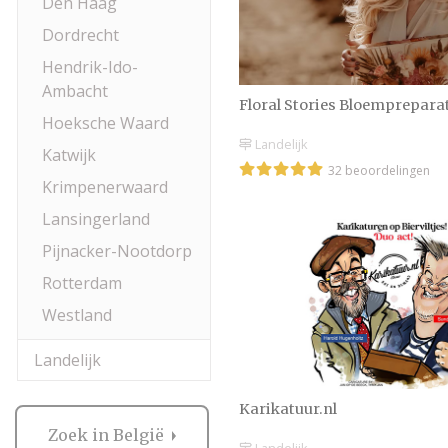
Den Haag
Dordrecht
Hendrik-Ido-
Ambacht
Floral Stories Bloemprepara
Hoeksche Waard
Landelijk
Katwijk
32 beoordelingen
Krimpenerwaard
Lansingerland
Pijnacker-Nootdorp
Rotterdam
Westland
Landelijk
Karikatuur.nl
Zoek in België