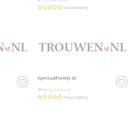
's-Gravendeel
0 beoordeling
SpeciaalFeestje.nl
Bergschenhoek
0 beoordeling