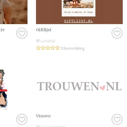
Maak van jullie br
Bij Bruiloft.nl draai
Of je nu op zoek ben
tie
Giftlijst
beste Huwelijkscadea
Neem je tijd, blader 
Landelijk
organiseren van een 
0 beoordeling
mooi. Geniet van dez
al hebben verzameld
professionals op onz
onvergetelijke dag t
Wij wensen jullie ve
dag. Maak er een ge
Vinovo