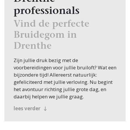
professionals
Vind de perfecte
Bruidegom in
Drenthe
Zijn jullie druk bezig met de
voorbereidingen voor jullie bruiloft? Wat een
bijzondere tijd! Allereerst natuurlijk:
gefeliciteerd met jullie verloving. Nu begint
het avontuur richting jullie grote dag, en
daarbij helpen we jullie graag.
Een van de eerste stappen in de planning is
lees verder
het vinden van de juiste Bruidegom, en
daarvoor ben je bij Bruiloft.nl aan het juiste
adres. Of je nu in Drenthe zoekt of elders in