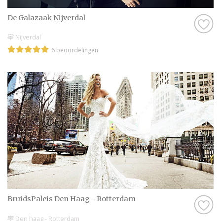
De Galazaak Nijverdal
Nijverdal
6 beoordelingen
BruidsPaleis Den Haag - Rotterdam
Den haag - Rotterdam