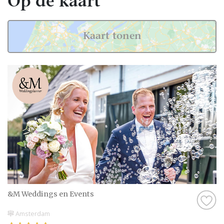
Op de kaart
anderen vinden. Daarom biedt Bruiloft.nl je
de mogelijkheid om beoordelingen te lezen
van bruidsparen die al ervaring hebben met
Kaart tonen
de professionals in Amsterdam.
Deze ervaringen zijn waardevol, omdat ze je
een eerlijk beeld geven van wat je kunt
verwachten. Als er nog geen beoordelingen
zijn, kan dat ook een kans zijn. Misschien
mogen jullie wel de eerste zijn die een review
achterlaat! Zo help je niet alleen andere
bruidsparen, maar creëer je ook een
blijvende herinnering aan jullie eigen
ervaring.
Tips voor het kiezen van Weddingplanner
&M Weddings en Events
in Amsterdam
Amsterdam
Voordat je een definitieve keuze maakt, is