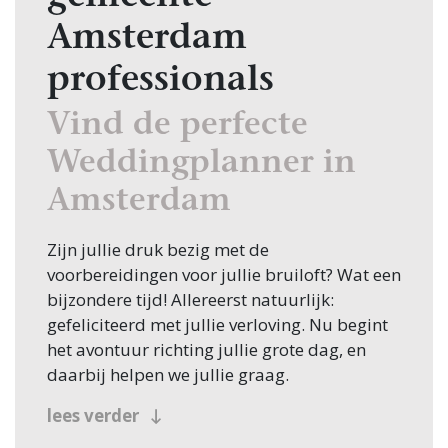
Amsterdam
professionals
Vind de perfecte
Weddingplanner in
Amsterdam
Zijn jullie druk bezig met de
voorbereidingen voor jullie bruiloft? Wat een
bijzondere tijd! Allereerst natuurlijk:
gefeliciteerd met jullie verloving. Nu begint
het avontuur richting jullie grote dag, en
daarbij helpen we jullie graag.
Een van de eerste stappen in de planning is
lees verder
het vinden van de juiste Weddingplanner, en