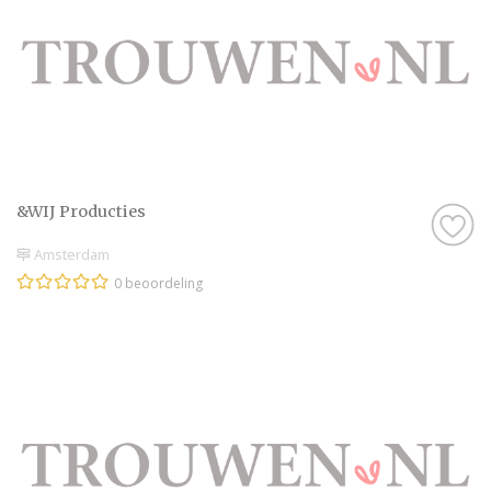
&WIJ Producties
Amsterdam
0 beoordeling