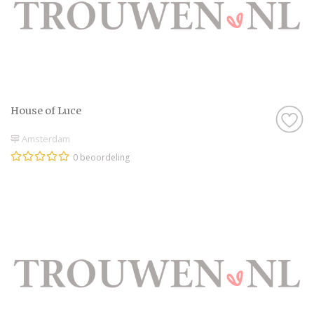
House of Luce
Amsterdam
0 beoordeling