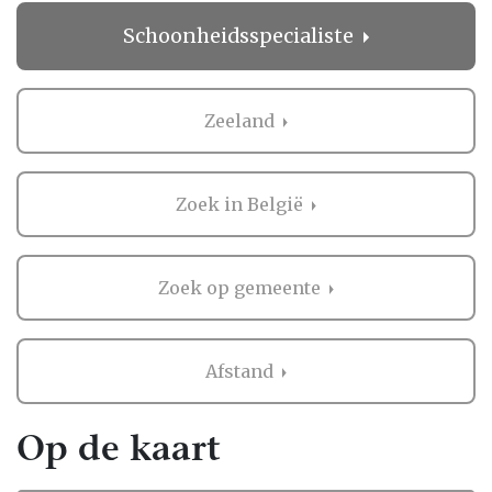
alles snel en makkelijk, zonder gedoe. Dat
Schoonheidsspecialiste
geeft rust in een drukke periode!
Wat anderen zeggen over
Schoonheidsspecialiste in Zeeland
Zeeland
Het regelen van een bruiloft is niet niks, en
het is logisch dat je graag wilt weten wat
Zoek in België
anderen vinden. Daarom biedt Bruiloft.nl je
de mogelijkheid om beoordelingen te lezen
van bruidsparen die al ervaring hebben met
Zoek op gemeente
de professionals in Zeeland.
Deze ervaringen zijn waardevol, omdat ze je
Afstand
een eerlijk beeld geven van wat je kunt
verwachten. Als er nog geen beoordelingen
zijn, kan dat ook een kans zijn. Misschien
Op de kaart
mogen jullie wel de eerste zijn die een review
achterlaat! Zo help je niet alleen andere