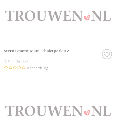
Stern Beauty-Kuur- Chaletpark B.V.
Noordgouwe
0 beoordeling