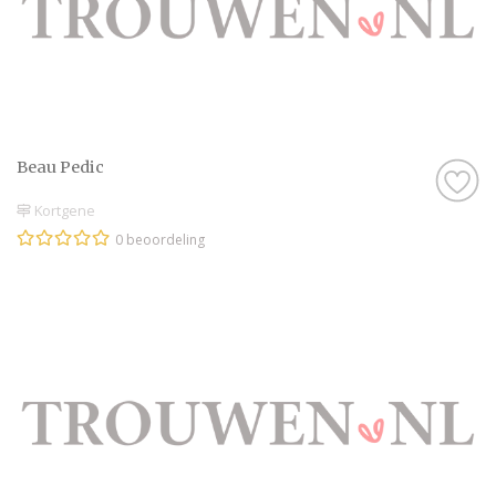
Beau Pedic
Kortgene
0 beoordeling