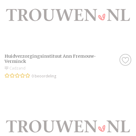
eenvoudiger te maken! De professionals op
onze website doen er alles aan om jullie een
onvergetelijke dag te bezorgen.
Wij wensen jullie veel plezier met het
plannen van deze bijzondere dag. Maak er
een geweldige tijd van en geniet van elk
moment!
Huidverzorgingsinstituut Ann Fremouw-
Verminck
Cadzand
0 beoordeling