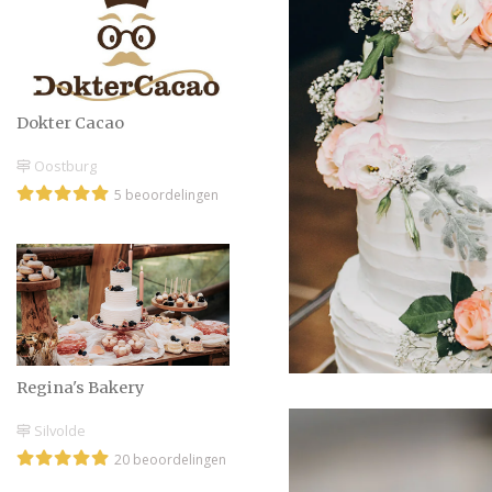
Dokter Cacao
Oostburg
5 beoordelingen
Regina's Bakery
Silvolde
20 beoordelingen