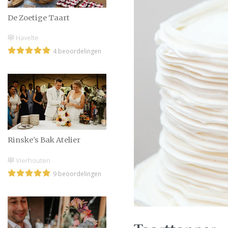
De Zoetige Taart
Havelte
4 beoordelingen
Rinske's Bak Atelier
Vierhouten
9 beoordelingen