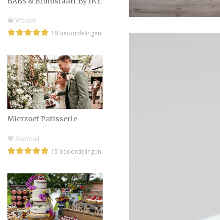
BABS & Bruidstaart By INE
Wedde
19 beoordelingen
Mierzoet Patisserie
Bemmel
15 beoordelingen