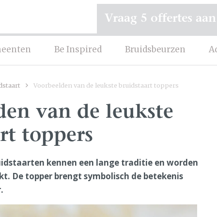
Vraag 5 offertes aan
eenten
Be Inspired
Bruidsbeurzen
A
dstaart
Voorbeelden van de leukste bruidstaart toppers
den van de leukste
rt toppers
uidstaarten kennen een lange traditie en worden
t. De topper brengt symbolisch de betekenis
.