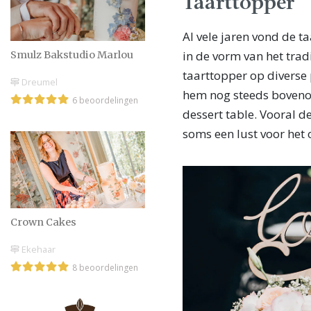
Taarttopper
Al vele jaren vond de t
in de vorm van het tra
Smulz Bakstudio Marlou
taarttopper op diverse
Dreumel
hem nog steeds bovenop
6 beoordelingen
dessert table. Vooral d
soms een lust voor het 
Crown Cakes
Ekehaar
8 beoordelingen