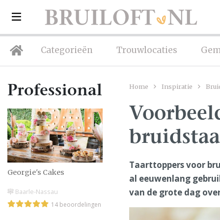
Categorieën
Trouwlocaties
Gem
Home
Inspiratie
Brui
Professionals
Voorbeel
bruidstaa
Taarttoppers voor br
Georgie's Cakes
al eeuwenlang gebruik
van de grote dag over
Baarle-Nassau
14 beoordelingen