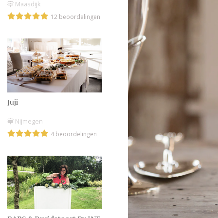
Maasdijk
12 beoordelingen
Juji
Nijmegen
4 beoordelingen