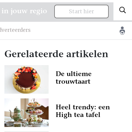
 in jouw regio
Start hier
dverteerders
Gerelateerde artikelen
De ultieme
trouwtaart
Heel trendy: een
High tea tafel