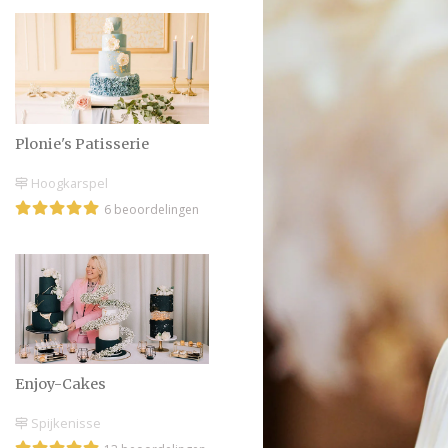
Plonie's Patisserie
Hoogkarspel
6 beoordelingen
Enjoy-Cakes
Spijkenisse