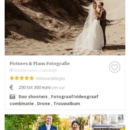
Pictures & Plans Fotografie
Waddinxveen / Landelijk
14 beoordelingen
250 tot 300 euro
per uur
Duo shooters
,
Fotograaf/videograaf
combinatie
,
Drone
,
Trouwalbum