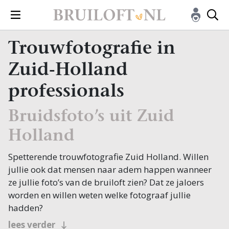
Trouwfotografie in
Zuid-Holland
professionals
Bruidsfoto’s uit Zuid
Holland
Spetterende trouwfotografie Zuid Holland. Willen
jullie ook dat mensen naar adem happen wanneer
ze jullie foto’s van de bruiloft zien? Dat ze jaloers
worden en willen weten welke fotograaf jullie
hadden?
Begin daarom de zoektocht naar een fotograaf op
lees verder