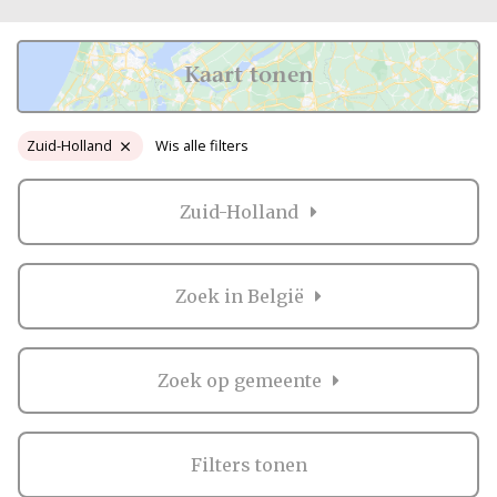
Bruiloft.nl in de rubriek bruiloftsfotografie Zuid
Holland.
De beste professionals met de mooiste
foto’s van bruiloften in Zuid Holland vind je op deze
Kaart tonen
pagina. Zoek dus niet verder, maar vind die ene
professional!
Zuid-Holland
Wis alle filters
Iene miene mutte
Soms maakt het je niet meer uit en wil je op de gok
Zuid-Holland
iemand uitzoeken voor jullie bruiloft. Je hebt al over
zo veel dingen moeten nadenken en dan moet je ook
nog tientallen andere dingen regelen. Niet doen! De
Zoek in België
fotograaf is superbelangrijk voor de herinneringen
aan jullie bruiloft. Neem dus echt de tijd en zoek
gerust tussen de professionals in onze rubriek
Zoek op gemeente
bruiloftsfotografie Zuid Holland. Echt, jullie
fotograaf zit tussen de experts van
bruiloftsfotografie Zuid Holland en jullie zullen hem
of haar vinden.