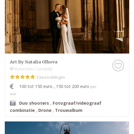
Art By Natalia Olhova
Rotterdam / Landelijk
2 beoordelingen
100 tot 150 euro , 150 tot 200 euro
per
uur
Duo shooters
,
Fotograaf/videograaf
combinatie
,
Drone
,
Trouwalbum