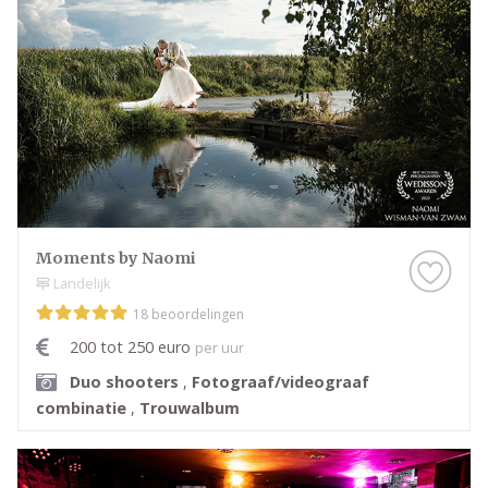
Moments by Naomi
Landelijk
18 beoordelingen
200 tot 250 euro
per uur
Duo shooters
,
Fotograaf/videograaf
combinatie
,
Trouwalbum