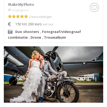
MakeMyPhoto
Oegstgeest
2 beoordelingen
150 tot 200 euro
per uur
Duo shooters
,
Fotograaf/videograaf
combinatie
,
Drone
,
Trouwalbum