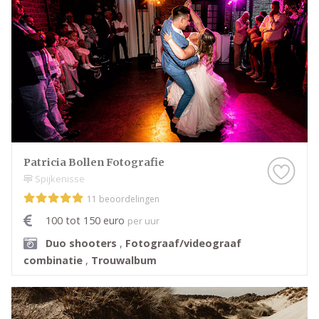
Patricia Bollen Fotografie
Spijkenisse
11 beoordelingen
100 tot 150 euro
per uur
Duo shooters
,
Fotograaf/videograaf
combinatie
,
Trouwalbum