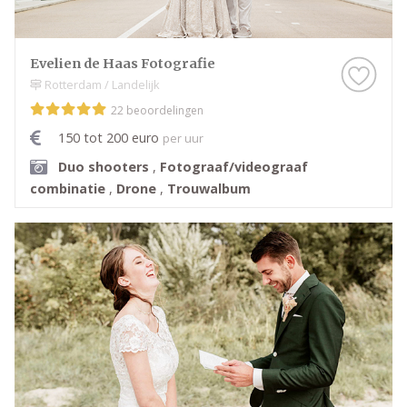
Evelien de Haas Fotografie
Rotterdam / Landelijk
22 beoordelingen
150 tot 200 euro
per uur
Duo shooters
,
Fotograaf/videograaf
combinatie
,
Drone
,
Trouwalbum