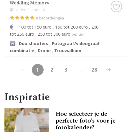
Wedding Memory
Leiden / Landelijk
8 beoordelingen
100 tot 150 euro , 150 tot 200 euro , 200
tot 250 euro , 250 tot 300 euro
per uur
Duo shooters
,
Fotograaf/videograaf
combinatie
,
Drone
,
Trouwalbum
1
2
3
...
28
Inspiratie
Hoe selecteer je de
perfecte foto's voor je
fotokalender?