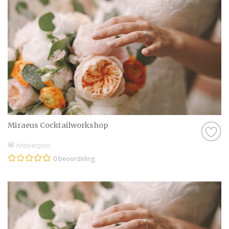
shaken.
Outdoor avonturen: Denk aan kajakken,
ziplinen of een spannende speurtocht.
Culinaire ervaringen: Geniet van een
diner in een exclusief restaurant, een
high tea of een kookworkshop.
Wellness en ontspanning: Breng een
dag door in een spa of kies voor een
yoga- of meditatiecursus.
Miraeus Cocktailworkshop
Met de hulp van de professionals op
Bruiloft.nl kun je jouw vrijgezellenfeest
Antwerpen
helemaal naar wens invullen. Zij zorgen
0 beoordeling
ervoor dat alles tot in de puntjes wordt
geregeld, zodat jij alleen maar hoeft te
genieten.
Organiseer jouw ideale
vrijgezellenfeest