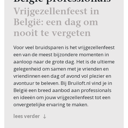
Vrijgezellenfeest in
België: een dag om
nooit te vergeten
Voor veel bruidsparen is het vrijgezellenfeest
een van de meest bijzondere momenten in
aanloop naar de grote dag. Het is de ultieme
gelegenheid om samen met je vrienden en
vriendinnen een dag of avond vol plezier en
avontuur te beleven. Bij Bruiloft.nl vind je in
België een breed aanbod aan professionals
en ideeën om jouw vrijgezellenfeest tot een
onvergetelijke ervaring te maken.
Van creatieve workshops tot actieve uitjes, er
lees verder
is voor elk gezelschap iets te vinden. Denk