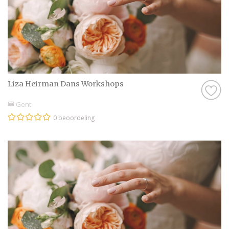
Het plannen van een vrijgezellenfeest kan
stressvol lijken, maar met de juiste hulp
wordt het een eitje. Bij Bruiloft.nl brengen
we je in contact met experts in België die je
helpen bij elke stap van het proces. Van het
kiezen van een locatie tot het bedenken van
Liza Heirman Dans Workshops
originele activiteiten, zij zorgen ervoor dat
Gent
jouw vrijgezellenfeest een succes wordt.
0 beoordeling