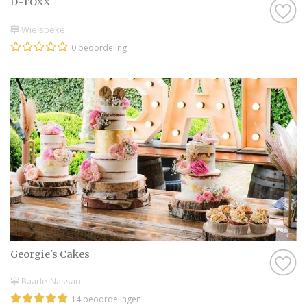
D-TOXX
Wielsbeke
0 beoordeling
Georgie's Cakes
Baarle-Nassau
14 beoordelingen