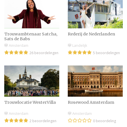
Uitreiking Dutch
Wedding Awards 26
november in AFAS
Circustheater
Scheveningen
Trouwambtenaar Satcha,
Rederij de Nederlanden
Sats de Babs
Amsterdam
Landelijk
Wedding trends 2014
26 beoordelingen
5 beoordelingen
Bruidsmodeshows laten
de nieuwste collecties
zien
Trouwlocatie WesterVilla
Rosewood Amsterdam
Boer Martin met zijn
Amsterdam
Amsterdam
Wilma getrouwd
2 beoordelingen
0 beoordeling