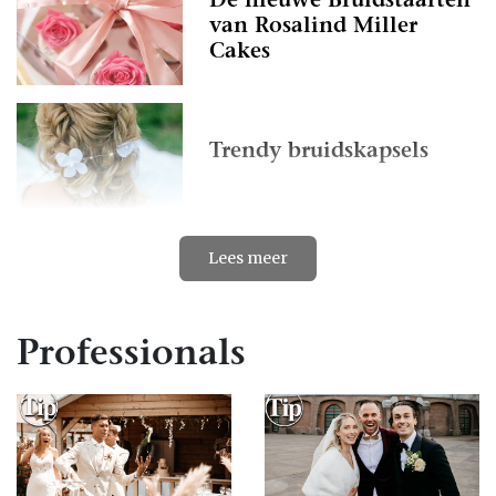
De nieuwe Bruidstaarten
van Rosalind Miller
Cakes
Trendy bruidskapsels
Lees meer
Op zoek naar jouw
verhaal...
Professionals
Janice ontwerpt de
bruidsjurk van Billy