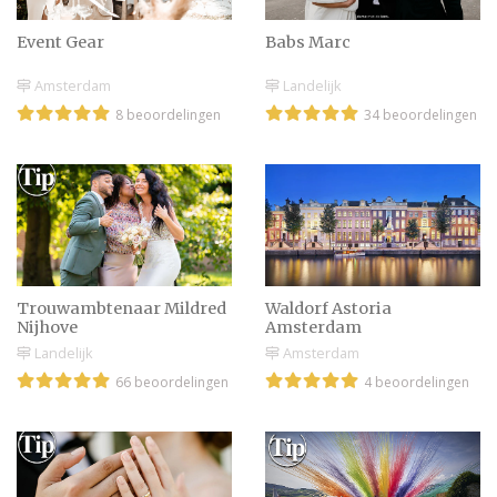
Behind the scenes
Event Gear
Babs Marc
Amsterdam
Landelijk
8 beoordelingen
34 beoordelingen
Eerste bijzondere
trouwdatum dinsdag 11-
11-14
Bruidsjurken van Viktor
en Rolf
Trouwambtenaar Mildred
Waldorf Astoria
Nijhove
Amsterdam
Landelijk
Amsterdam
66 beoordelingen
4 beoordelingen
Huwelijksinspiratie op
Mariënwaerdt