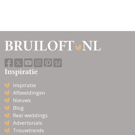
Homohuwelijk ook in
New Jersey mogelijk!
Blauw, trendkleur voor
de winter wedding 2013-
2014
Inspiratie
Inspiratie
De NTBO Open
Trouwlocatie Dag
Afbeeldingen
Nieuws
Blog
Real weddings
Advertorials
Trouwtrends