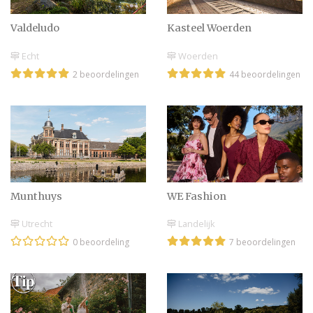
Valdeludo
Kasteel Woerden
Echt
Woerden
2 beoordelingen
44 beoordelingen
Munthuys
WE Fashion
Utrecht
Landelijk
0 beoordeling
7 beoordelingen