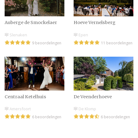
Auberge de Smockelaer
Hoeve Vernelsberg
Slenaken
Epen
9 beoordelingen
11 beoordelingen
Centraal Ketelhuis
De Veenderhoeve
Amersfoort
De Klomp
6 beoordelingen
6 beoordelingen