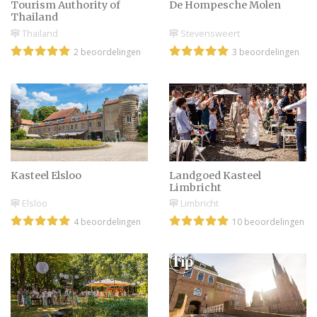
Tourism Authority of
De Hompesche Molen
Thailand
Thailand
Stevensweert
2 beoordelingen
3 beoordelingen
Eerste bijzondere
trouwdatum dinsdag 11-
11-14
Bruidsjurken van Viktor
en Rolf
Kasteel Elsloo
Landgoed Kasteel
Limbricht
Elsloo
Limbricht
4 beoordelingen
10 beoordelingen